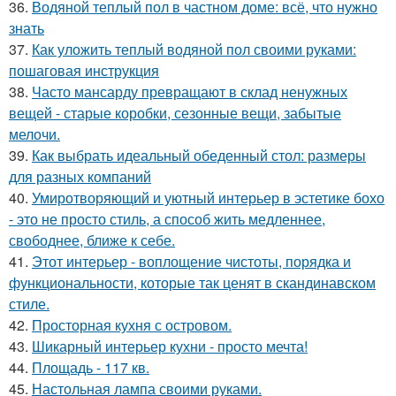
36.
Водяной теплый пол в частном доме: всё, что нужно
знать
37.
Как уложить теплый водяной пол своими руками:
пошаговая инструкция
38.
Часто мансарду превращают в склад ненужных
вещей - старые коробки, сезонные вещи, забытые
мелочи.
39.
Как выбрать идеальный обеденный стол: размеры
для разных компаний
40.
Умиротворяющий и уютный интерьер в эстетике бохо
- это не просто стиль, а способ жить медленнее,
свободнее, ближе к себе.
41.
Этот интерьер - воплощение чистоты, порядка и
функциональности, которые так ценят в скандинавском
стиле.
42.
Просторная кухня с островом.
43.
Шикарный интерьер кухни - просто мечта!
44.
Площадь - 117 кв.
45.
Настольная лампа своими руками.