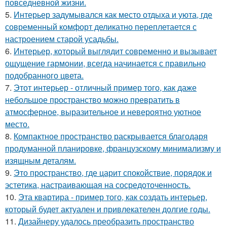
повседневной жизни.
5.
Интерьер задумывался как место отдыха и уюта, где
современный комфорт деликатно переплетается с
настроением старой усадьбы.
6.
Интерьер, который выглядит современно и вызывает
ощущение гармонии, всегда начинается с правильно
подобранного цвета.
7.
Этот интерьер - отличный пример того, как даже
небольшое пространство можно превратить в
атмосферное, выразительное и невероятно уютное
место.
8.
Компактное пространство раскрывается благодаря
продуманной планировке, французскому минимализму и
изящным деталям.
9.
Это пространство, где царит спокойствие, порядок и
эстетика, настраивающая на сосредоточенность.
10.
Эта квартира - пример того, как создать интерьер,
который будет актуален и привлекателен долгие годы.
11.
Дизайнеру удалось преобразить пространство