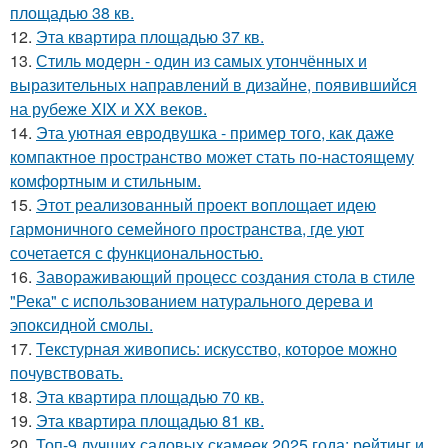
площадью 38 кв.
12.
Эта квартира площадью 37 кв.
13.
Стиль модерн - один из самых утончённых и
выразительных направлений в дизайне, появившийся
на рубеже XIX и XX веков.
14.
Эта уютная евродвушка - пример того, как даже
компактное пространство может стать по-настоящему
комфортным и стильным.
15.
Этот реализованный проект воплощает идею
гармоничного семейного пространства, где уют
сочетается с функциональностью.
16.
Завораживающий процесс создания стола в стиле
"Река" с использованием натурального дерева и
эпоксидной смолы.
17.
Текстурная живопись: искусство, которое можно
почувствовать.
18.
Эта квартира площадью 70 кв.
19.
Эта квартира площадью 81 кв.
20.
Топ-9 лучших садовых скамеек 2025 года: рейтинг и