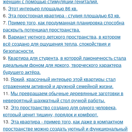
женщин с помощью стимуляции гениталий.
5.
Этот интерьер площадью 86 кв.
6.
Эта просторная квартира - студия площадью 63 кв.
7.
Пример того, как продуманная планировка способна
раскрыть потенциал пространства.
8.
Вариант уютного детского пространства, в котором
всё создано для ощущения тепла, спокойствия и
безопасности.
9.
Квартира для студента, в которой лаконичность стала
идеальным фоном для яркого, творческого характера
будущего актёра.
10.
Яркий, красочный интерьер этой квартиры стал
отражением активной и дружной семейной жизни.
11.
Мы превращаем обычные деревянные заготовки в
невероятный шахматный стол ручной работы.
12.
Это пространство создано для одного человека,
который ценит тишину, порядок и комфорт.
13.
Эта квартира - пример того, как даже в компактном
пространстве можно создать уютный и функциональный