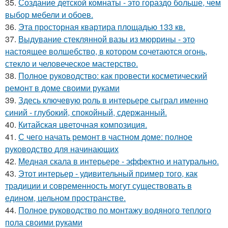
35.
Создание детской комнаты - это гораздо больше, чем
выбор мебели и обоев.
36.
Эта просторная квартира площадью 133 кв.
37.
Выдувание стеклянной вазы из мюррины - это
настоящее волшебство, в котором сочетаются огонь,
стекло и человеческое мастерство.
38.
Полное руководство: как провести косметический
ремонт в доме своими руками
39.
Здесь ключевую роль в интерьере сыграл именно
синий - глубокий, спокойный, сдержанный.
40.
Китайская цветочная композиция.
41.
С чего начать ремонт в частном доме: полное
руководство для начинающих
42.
Медная скала в интерьере - эффектно и натурально.
43.
Этот интерьер - удивительный пример того, как
традиции и современность могут существовать в
едином, цельном пространстве.
44.
Полное руководство по монтажу водяного теплого
пола своими руками