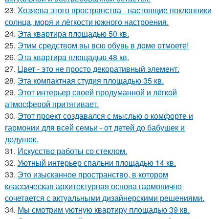
23.
Хозяева этого пространства - настоящие поклонники
солнца, моря и лёгкости южного настроения.
24.
Эта квартира площадью 50 кв.
25.
Этим средством вы всю обувь в доме отмоете!
26.
Эта квартира площадью 48 кв.
27.
Цвет - это не просто декоративный элемент.
28.
Эта компактная студия площадью 35 кв.
29.
Этот интерьер своей продуманной и лёгкой
атмосферой притягивает.
30.
Этот проект создавался с мыслью о комфорте и
гармонии для всей семьи - от детей до бабушек и
дедушек.
31.
Искусство работы со стеклом.
32.
Уютный интерьер спальни площадью 14 кв.
33.
Это изысканное пространство, в котором
классическая архитектурная основа гармонично
сочетается с актуальными дизайнерскими решениями.
34.
Мы смотрим уютную квартиру площадью 39 кв.