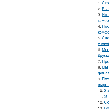
1.
Ско
2.
Выг
3.
Инт
камер
4.
Про
комфо
5.
Све
споко
6.
Мы 
бруск
7.
Про
8.
Мы 
финал
9.
Поэ
выров
10.
За
11.
Эт
12.
Со
13.
Во