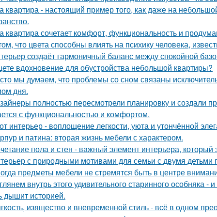
а квартира - настоящий пример того, как даже на небольш
ранство.
а квартира сочетает комфорт, функциональность и продума
том, что цвета способны влиять на психику человека, извест
терьер создаёт гармоничный баланс между спокойной баз
ете вдохновение для обустройства небольшой квартиры?
сто мы думаем, что проблемы со сном связаны исключител
ом дня.
зайнеры полностью пересмотрели планировку и создали пр
ается с функциональностью и комфортом.
от интерьер - воплощение легкости, уюта и утончённой элег
рпур и патина: вторая жизнь мебели с характером.
четание пола и стен - важный элемент интерьера, который 
терьер с природными мотивами для семьи с двумя детьми 
огда предметы мебели не стремятся быть в центре внимани
глянем внутрь этого удивительного старинного особняка - и
ь дышит историей.
гкость, изящество и вневременной стиль - всё в одном пре