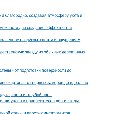
 и благородно, создавая атмосферу уюта и
можности для создания эффектного и
аполненное воздухом, светом и ощущением
ждественскую звезду из обычных деревянных
тены - от подготовки поверхности до
ипсокартона - от первых замеров до идеально
уха, света и голубой цвет.
дет актуален и привлекателен долгие годы.
ычной стены и простых инструментов.