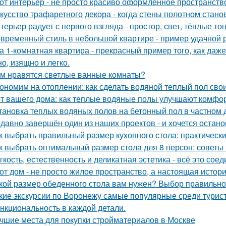
от интерьер - не просто красиво оформленное пространств
кусство трафаретного декора - когда стены полотном стано
терьер радует с первого взгляда - простор, свет, тёплые т
временный стиль в небольшой квартире - пример удачной 
а 1-комнатная квартира - прекрасный пример того, как да
о, изящно и легко.
м нравятся светлые ванные комнаты?
ономим на отоплении: как сделать водяной теплый пол сво
т вашего дома: как теплые водяные полы улучшают комфо
тановка теплых водяных полов на бетонный пол в частном 
давно завершён один из наших проектов - и хочется остано
к выбрать правильный размер кухонного стола: практическ
к выбрать оптимальный размер стола для 8 персон: советы
гкость, естественность и деликатная эстетика - всё это со
от дом - не просто жилое пространство, а настоящая истори
кой размер обеденного стола вам нужен? Выбор правильно
кие экскурсии по Воронежу самые популярные среди турис
нкциональность в каждой детали.
чшие места для покупки стройматериалов в Москве