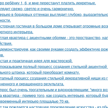
ро ребёнку 1, 6, и мне перестанут платить декретные.
лядит свежо, светло и очень гармонично.
ерьер в бордовых оттенках выглядит глубоко, выразительно
ности.
сторная гостиная в большом доме открывает огромные воз
ртного интерьера.
тлая квартира с акцентными обоями - это пространство, н
йствия.
демонстрируем, как своими руками создать эффектную ро
ов.
стая и практичная идея для мастерской.
показываем полный процесс создания стильной акцентной с
ьного штриха, который преобразит комнату.
тапный процесс создания стильной декоративной ниши из г
ненного и окрашенного результата.
прос был очень трогательным и вдохновляющим: "много возд
а квартира - пример того, как создать интерьер, который бу
временный интерьер площадью 70 кв.
т так рождается настоящее произведение искусства - из об