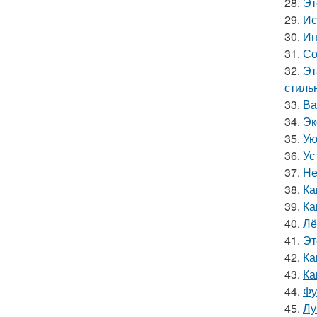
28.
Эт
29.
Ис
30.
Ин
31.
Со
32.
Эт
стильн
33.
Ва
34.
Эк
35.
Ую
36.
Ус
37.
Не
38.
Ка
39.
Ка
40.
Лё
41.
Эт
42.
Ка
43.
Ка
44.
Фу
45.
Лу