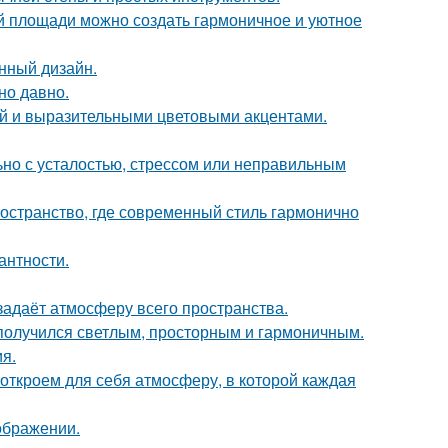
ой площади можно создать гармоничное и уютное
нный дизайн.
но давно.
ой и выразительными цветовыми акцентами.
ьно с усталостью, стрессом или неправильным
остранство, где современный стиль гармонично
антности.
задаёт атмосферу всего пространства.
получился светлым, просторным и гармоничным.
я.
 откроем для себя атмосферу, в которой каждая
ображении.