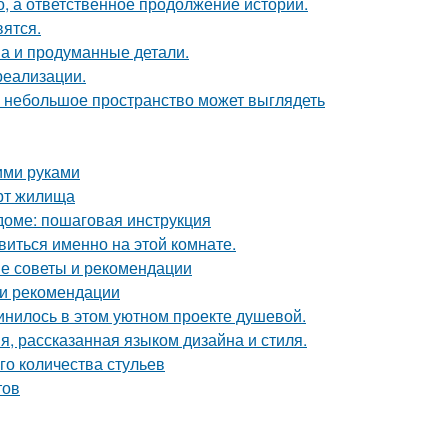
о, а ответственное продолжение истории.
вятся.
она и продуманные детали.
реализации.
же небольшое пространство может выглядеть
ими руками
рт жилища
доме: пошаговая инструкция
виться именно на этой комнате.
ие советы и рекомендации
 и рекомендации
единилось в этом уютном проекте душевой.
я, рассказанная языком дизайна и стиля.
го количества стульев
тов