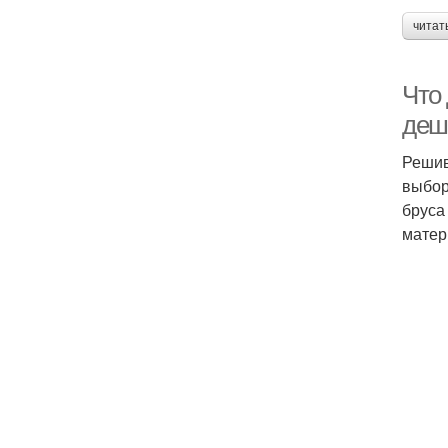
читат
Что 
деш
Решив
выбор
бруса
матер