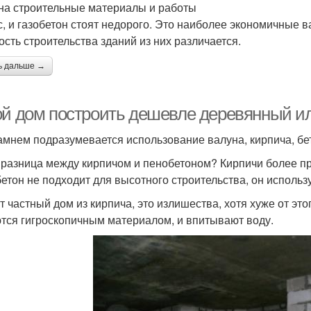
на строительные материалы и работы
с, и газобетон стоят недорого. Это наиболее экономичные 
ость строительства зданий из них различается.
ь дальше →
ой дом построить дешевле деревянный ил
амнем подразумевается использование валуна, кирпича, бет
 разница между кирпичом и пенобетоном? Кирпичи более пр
етон не подходит для высотного строительства, он использу
т частный дом из кирпича, это излишества, хотя хуже от этог
тся гигроскопичным материалом, и впитывают воду.