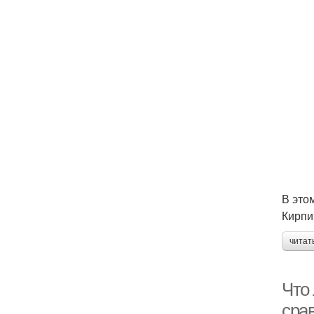
В это
Кирпи
читат
Что 
сра