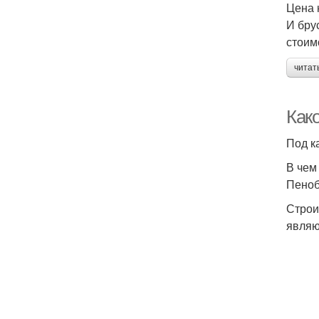
Цена 
И бру
стоим
читат
Как
Под к
В чем
Пеноб
Строи
являю