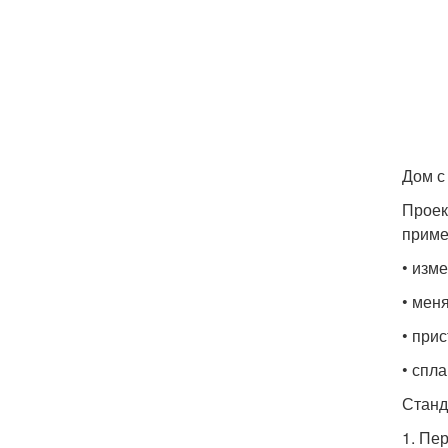
Дом с
Проек
приме
• изм
• мен
• прис
• спл
Станд
1. Пе