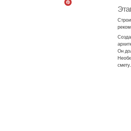
Этап
Строи
реком
Созда
архит
Он до
Необх
смету.