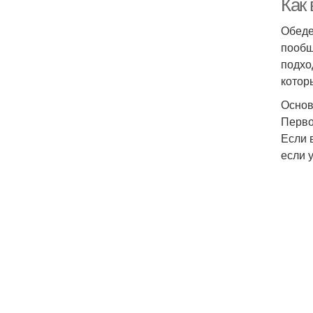
Как
Обеде
пообщ
подхо
котор
Основ
Перво
Если 
если 