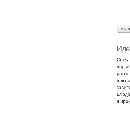
читат
Иде
Согла
варьи
распо
важно
завис
блюда
широк