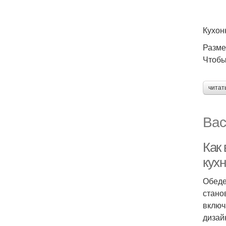
Кухон
Разме
Чтобы
читат
Вас
Как
кух
Обеде
стано
включ
дизай