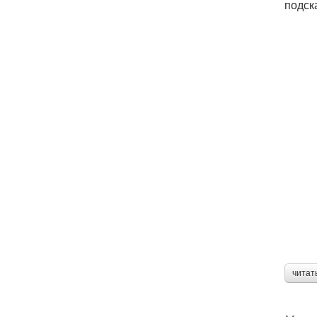
подск
читат