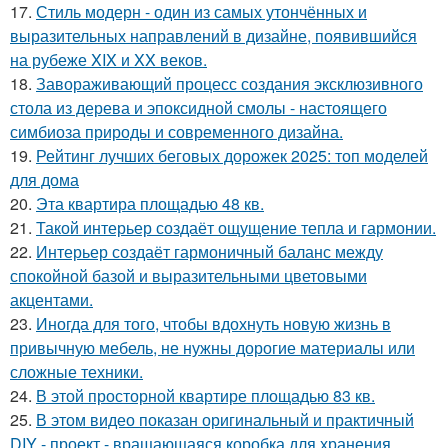
17.
Стиль модерн - один из самых утончённых и
выразительных направлений в дизайне, появившийся
на рубеже XIX и XX веков.
18.
Завораживающий процесс создания эксклюзивного
стола из дерева и эпоксидной смолы - настоящего
симбиоза природы и современного дизайна.
19.
Рейтинг лучших беговых дорожек 2025: топ моделей
для дома
20.
Эта квартира площадью 48 кв.
21.
Такой интерьер создаёт ощущение тепла и гармонии.
22.
Интерьер создаёт гармоничный баланс между
спокойной базой и выразительными цветовыми
акцентами.
23.
Иногда для того, чтобы вдохнуть новую жизнь в
привычную мебель, не нужны дорогие материалы или
сложные техники.
24.
В этой просторной квартире площадью 83 кв.
25.
В этом видео показан оригинальный и практичный
DIY - проект - вращающаяся коробка для хранения,