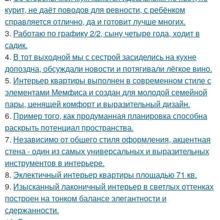
курит, не даёт поводов для ревности, с ребёнком
справляется отлично, да и готовит лучше многих.
3.
Работаю по графику 2/2, сыну четыре года, ходит в
садик.
4.
В тот выходной мы с сестрой засиделись на кухне
допоздна, обсуждали новости и потягивали лёгкое вино.
5.
Интерьер квартиры выполнен в современном стиле с
элементами Мемфиса и создан для молодой семейной
пары, ценящей комфорт и выразительный дизайн.
6.
Пример того, как продуманная планировка способна
раскрыть потенциал пространства.
7.
Независимо от общего стиля оформления, акцентная
стена - один из самых универсальных и выразительных
инструментов в интерьере.
8.
Эклектичный интерьер квартиры площадью 71 кв.
9.
Изысканный лаконичный интерьер в светлых оттенках
построен на тонком балансе элегантности и
сдержанности.