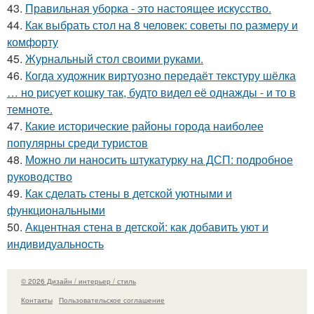
43.
Правильная уборка - это настоящее искусство.
44.
Как выбрать стол на 8 человек: советы по размеру и
комфорту
45.
Журнальный стол своими руками.
46.
Когда художник виртуозно передаёт текстуру шёлка
… но рисует кошку так, будто видел её однажды - и то в
темноте.
47.
Какие исторические районы города наиболее
популярны среди туристов
48.
Можно ли наносить штукатурку на ДСП: подробное
руководство
49.
Как сделать стены в детской уютными и
функциональными
50.
Акцентная стена в детской: как добавить уют и
индивидуальность
© 2026 Дизайн / интерьер / стиль
Контакты
Пользовательское соглашение