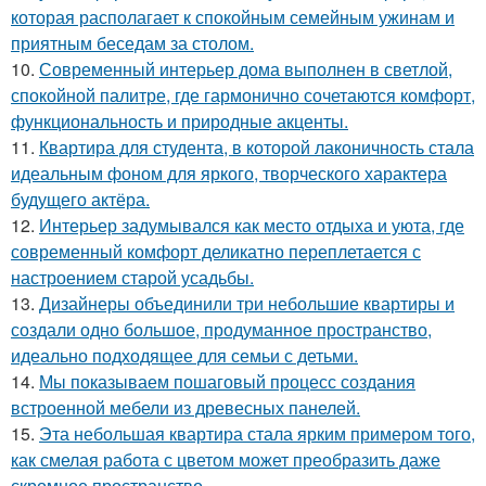
которая располагает к спокойным семейным ужинам и
приятным беседам за столом.
10.
Современный интерьер дома выполнен в светлой,
спокойной палитре, где гармонично сочетаются комфорт,
функциональность и природные акценты.
11.
Квартира для студента, в которой лаконичность стала
идеальным фоном для яркого, творческого характера
будущего актёра.
12.
Интерьер задумывался как место отдыха и уюта, где
современный комфорт деликатно переплетается с
настроением старой усадьбы.
13.
Дизайнеры объединили три небольшие квартиры и
создали одно большое, продуманное пространство,
идеально подходящее для семьи с детьми.
14.
Мы показываем пошаговый процесс создания
встроенной мебели из древесных панелей.
15.
Эта небольшая квартира стала ярким примером того,
как смелая работа с цветом может преобразить даже
скромное пространство.