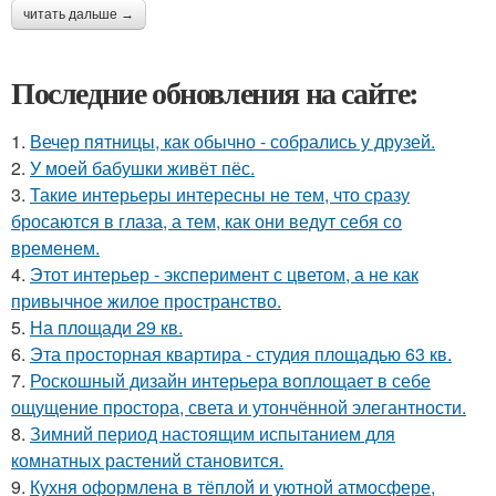
читать дальше →
Последние обновления на сайте:
1.
Вечер пятницы, как обычно - собрались у друзей.
2.
У моей бабушки живёт пёс.
3.
Такие интерьеры интересны не тем, что сразу
бросаются в глаза, а тем, как они ведут себя со
временем.
4.
Этот интерьер - эксперимент с цветом, а не как
привычное жилое пространство.
5.
На площади 29 кв.
6.
Эта просторная квартира - студия площадью 63 кв.
7.
Роскошный дизайн интерьера воплощает в себе
ощущение простора, света и утончённой элегантности.
8.
Зимний период настоящим испытанием для
комнатных растений становится.
9.
Кухня оформлена в тёплой и уютной атмосфере,