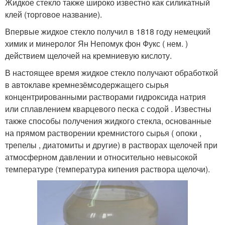
Жидкое стекло также широко известно как силикатный
клей (торговое название).
Впервые жидкое стекло получил в 1818 году немецкий
химик и минеролог Ян Непомук фон Фукс ( нем. )
действием щелочей на кремниевую кислоту.
В настоящее время жидкое стекло получают обработкой
в автоклаве кремнезёмсодержащего сырья
концентрированными растворами гидроксида натрия
или сплавлением кварцевого песка с содой . Известны
также способы получения жидкого стекла, основанные
на прямом растворении кремнистого сырья ( опоки ,
трепелы , диатомиты и другие) в растворах щелочей при
атмосферном давлении и относительно невысокой
температуре (температура кипения раствора щелочи).