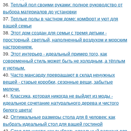
36.
Теплый пол своими руками: полное руководство от
выбора материалов до установки
37.
Теплые полы в частном доме: комфорт и уют для
вашей семьи
38.
Этот дом создан для семьи с тремя детьми -
просторный, светлый, наполненный воздухом и морским
настроением.
39.
Этот интерьер - идеальный пример того, как
современный стиль может быть не холодным, а тёплым
и уютным.
40.
Часто мансарду превращают в склад ненужных
вещей - старые коробки, сезонные вещи, забытые
мелочи.
41.
Классика, которая никогда не выйдет из моды -
идеальное сочетание натурального дерева и чистого
белого цвета!
42.
Оптимальные размеры стола для 8 человек: как
выбрать идеальный стол для вашей гостиной
43.
Стол для шести: как выбрать идеальный вариант для