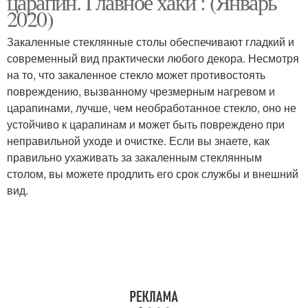
царапин. Главное хаки : (Январь
2020)
Закаленные стеклянные столы обеспечивают гладкий и
Стекло для
современный вид практически любого декора. Несмотря
Стекло для стола
столешницы
на то, что закаленное стекло может противостоять
повреждению, вызванному чрезмерным нагревом и
царапинами, лучше, чем необработанное стекло, оно не
устойчиво к царапинам и может быть повреждено при
Стеклянные столы
Столы на кухне
неправильной уходе и очистке. Если вы знаете, как
правильно ухаживать за закаленным стеклянным
столом, вы можете продлить его срок службы и внешний
вид.
Стеклянный стол