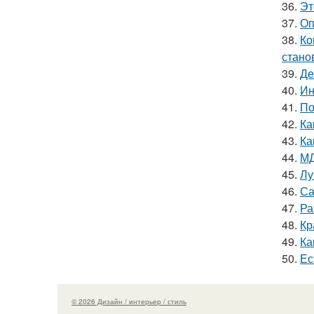
36.
Эт
37.
Оп
38.
Ко
стано
39.
Де
40.
Ин
41.
По
42.
Ка
43.
Ка
44.
МД
45.
Лу
46.
Са
47.
Ра
48.
Кр
49.
Ка
50.
Ес
© 2026 Дизайн / интерьер / стиль