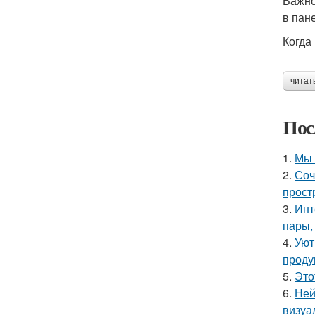
Важно
в пан
Когда
читат
Пос
1.
Мы 
2.
Соч
прост
3.
Инт
пары,
4.
Уют
проду
5.
Это
6.
Ней
визуа