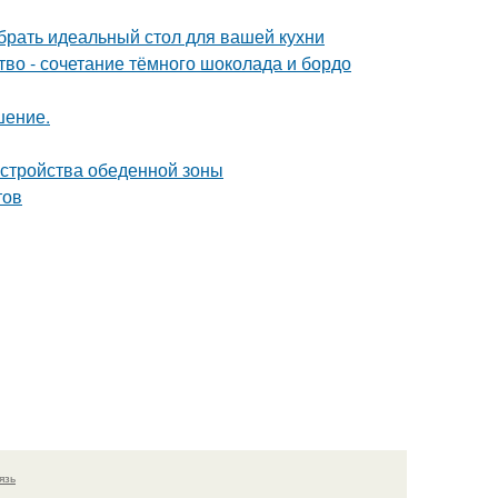
брать идеальный стол для вашей кухни
ство - сочетание тёмного шоколада и бордо
шение.
устройства обеденной зоны
тов
язь