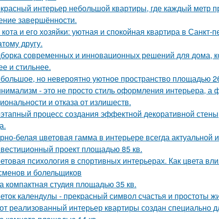
красный интерьер небольшой квартиры, где каждый метр пр
ние завершённости.
 кота и его хозяйки: уютная и спокойная квартира в Санкт-пе
атому другу.
борка современных и инновационных решений для дома, к
ее и стильнее.
большое, но невероятно уютное пространство площадью 26
нимализм - это не просто стиль оформления интерьера, а 
иональности и отказа от излишеств.
этапный процесс создания эффектной декоративной стены,
а.
рно-белая цветовая гамма в интерьере всегда актуальной и
вестиционный проект площадью 85 кв.
етовая психология в спортивных интерьерах. Как цвета вли
сменов и болельщиков
а компактная студия площадью 35 кв.
еток календулы - прекрасный символ счастья и простоты жи
от реализованный интерьер квартиры создан специально д