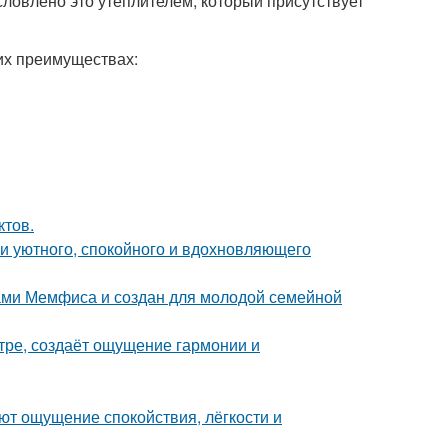
ловлено это утеплителем, который присутствует
 их преимуществах:
ктов.
ии уютного, спокойного и вдохновляющего
ами Мемфиса и создан для молодой семейной
тре, создаёт ощущение гармонии и
ют ощущение спокойствия, лёгкости и