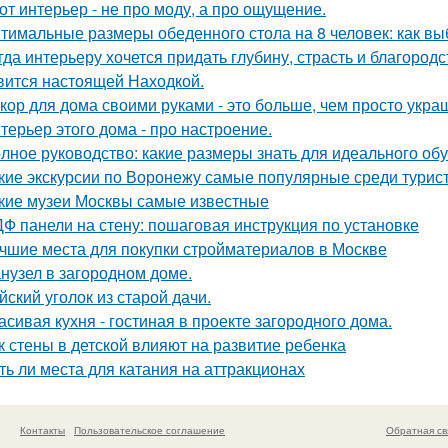
от интерьер - не про моду, а про ощущение.
тимальные размеры обеденного стола на 8 человек: как вы
гда интерьеру хочется придать глубину, страсть и благород
вится настоящей Находкой.
кор для дома своими руками - это больше, чем просто укра
терьер этого дома - про настроение.
лное руководство: какие размеры знать для идеального об
кие экскурсии по Воронежу самые популярные среди турис
кие музеи Москвы самые известные
Ф панели на стену: пошаговая инструкция по установке
чшие места для покупки стройматериалов в Москве
нузел в загородном доме.
йский уголок из старой дачи.
асивая кухня - гостиная в проекте загородного дома.
к стены в детской влияют на развитие ребенка
ть ли места для катания на аттракционах
Контакты
Пользовательское соглашение
Обратная св