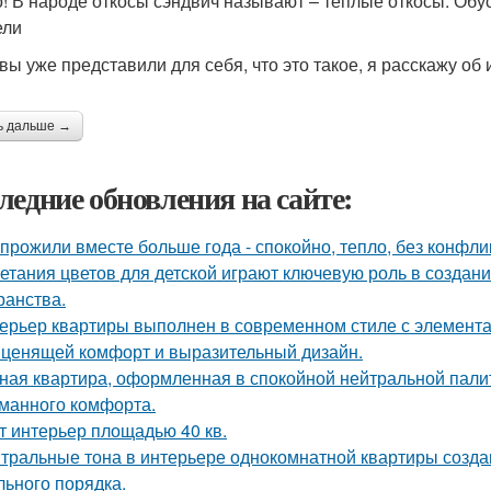
! В народе откосы сэндвич называют – теплые откосы. Обус
ели
 вы уже представили для себя, что это такое, я расскажу об
ь дальше →
ледние обновления на сайте:
прожили вместе больше года - спокойно, тепло, без конфли
етания цветов для детской играют ключевую роль в создан
ранства.
ерьер квартиры выполнен в современном стиле с элемент
 ценящей комфорт и выразительный дизайн.
ная квартира, оформленная в спокойной нейтральной пали
манного комфорта.
т интерьер площадью 40 кв.
тральные тона в интерьере однокомнатной квартиры созда
льного порядка.