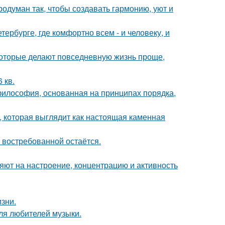
одуман так, чтобы создавать гармонию, уют и
тербурге, где комфортно всем - и человеку, и
оторые делают повседневную жизнь проще,
 кв.
философия, основанная на принципах порядка,
 которая выглядит как настоящая каменная
 востребованной остаётся.
яют на настроение, концентрацию и активность
зни.
ля любителей музыки.