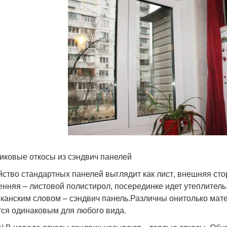
иковые откосы из сэндвич панелей
йство стандартных панелей выглядит как лист, внешняя сто
енняя – листовой полистирол, посерединке идет утеплитель
канским словом – сэндвич панель.Различны онитолько мат
тся одинаковым для любого вида.