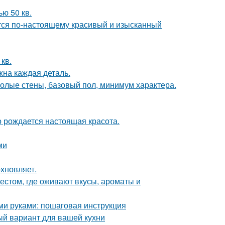
ю 50 кв.
ется по-настоящему красивый и изысканный
кв.
жна каждая деталь.
 голые стены, базовый пол, минимум характера.
го рождается настоящая красота.
ми
хновляет.
естом, где оживают вкусы, ароматы и
ими руками: пошаговая инструкция
ый вариант для вашей кухни