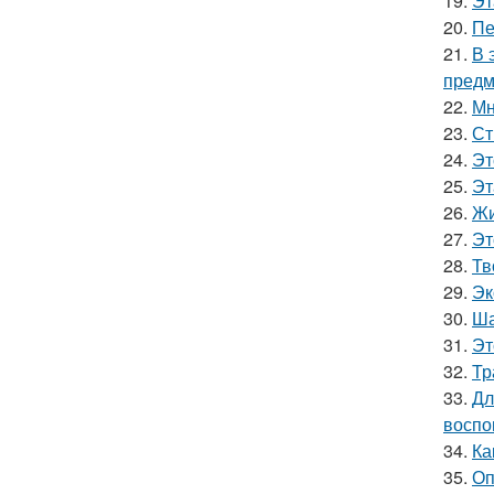
19.
Эт
20.
Пе
21.
В 
предм
22.
Мн
23.
Ст
24.
Эт
25.
Эт
26.
Жи
27.
Эт
28.
Тв
29.
Эк
30.
Ша
31.
Эт
32.
Тр
33.
Дл
воспо
34.
Ка
35.
Оп