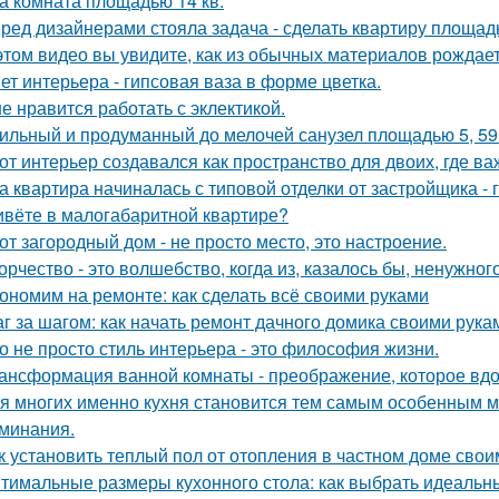
а комната площадью 14 кв.
ред дизайнерами стояла задача - сделать квартиру площадь
этом видео вы увидите, как из обычных материалов рожда
ет интерьера - гипсовая ваза в форме цветка.
е нравится работать с эклектикой.
ильный и продуманный до мелочей санузел площадью 5, 59 
от интерьер создавался как пространство для двоих, где ва
а квартира начиналась с типовой отделки от застройщика -
вёте в малогабаритной квартире?
от загородный дом - не просто место, это настроение.
орчество - это волшебство, когда из, казалось бы, ненужно
ономим на ремонте: как сделать всё своими руками
г за шагом: как начать ремонт дачного домика своими рука
о не просто стиль интерьера - это философия жизни.
ансформация ванной комнаты - преображение, которое вдо
я многих именно кухня становится тем самым особенным м
минания.
к установить теплый пол от отопления в частном доме сво
тимальные размеры кухонного стола: как выбрать идеальн