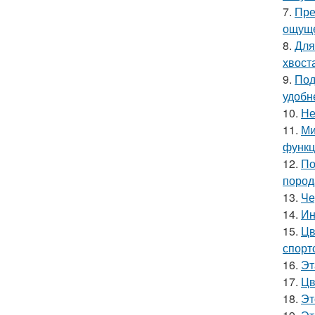
7.
Пре
ощуще
8.
Для
хвост
9.
Под
удобн
10.
Не
11.
Ми
функц
12.
По
пород
13.
Че
14.
Ин
15.
Цв
спорт
16.
Эт
17.
Цв
18.
Эт