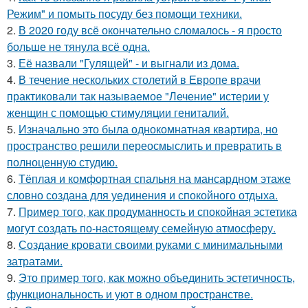
Режим" и помыть посуду без помощи техники.
2.
В 2020 году всё окончательно сломалось - я просто
больше не тянула всё одна.
3.
Её назвали "Гулящей" - и выгнали из дома.
4.
В течение нескольких столетий в Европе врачи
практиковали так называемое "Лечение" истерии у
женщин с помощью стимуляции гениталий.
5.
Изначально это была однокомнатная квартира, но
пространство решили переосмыслить и превратить в
полноценную студию.
6.
Тёплая и комфортная спальня на мансардном этаже
словно создана для уединения и спокойного отдыха.
7.
Пример того, как продуманность и спокойная эстетика
могут создать по-настоящему семейную атмосферу.
8.
Создание кровати своими руками с минимальными
затратами.
9.
Это пример того, как можно объединить эстетичность,
функциональность и уют в одном пространстве.