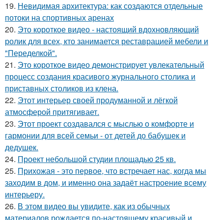
19.
Невидимая архитектура: как создаются отдельные
потоки на спортивных аренах
20.
Это короткое видео - настоящий вдохновляющий
ролик для всех, кто занимается реставрацией мебели и
"Переделкой".
21.
Это короткое видео демонстрирует увлекательный
процесс создания красивого журнального столика и
приставных столиков из клена.
22.
Этот интерьер своей продуманной и лёгкой
атмосферой притягивает.
23.
Этот проект создавался с мыслью о комфорте и
гармонии для всей семьи - от детей до бабушек и
дедушек.
24.
Проект небольшой студии площадью 25 кв.
25.
Прихожая - это первое, что встречает нас, когда мы
заходим в дом, и именно она задаёт настроение всему
интерьеру.
26.
В этом видео вы увидите, как из обычных
материалов рождается по-настоящему красивый и