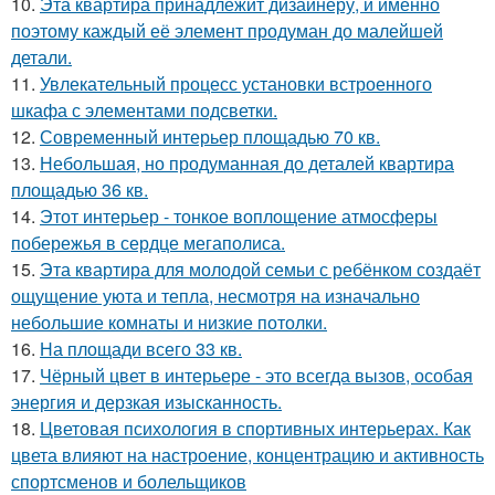
10.
Эта квартира принадлежит дизайнеру, и именно
поэтому каждый её элемент продуман до малейшей
детали.
11.
Увлекательный процесс установки встроенного
шкафа с элементами подсветки.
12.
Современный интерьер площадью 70 кв.
13.
Небольшая, но продуманная до деталей квартира
площадью 36 кв.
14.
Этот интерьер - тонкое воплощение атмосферы
побережья в сердце мегаполиса.
15.
Эта квартира для молодой семьи с ребёнком создаёт
ощущение уюта и тепла, несмотря на изначально
небольшие комнаты и низкие потолки.
16.
На площади всего 33 кв.
17.
Чёрный цвет в интерьере - это всегда вызов, особая
энергия и дерзкая изысканность.
18.
Цветовая психология в спортивных интерьерах. Как
цвета влияют на настроение, концентрацию и активность
спортсменов и болельщиков