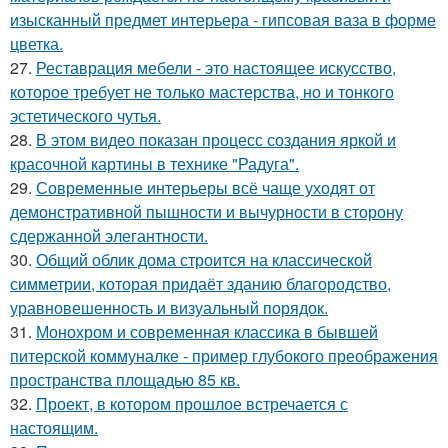
изысканный предмет интерьера - гипсовая ваза в форме
цветка.
27.
Реставрация мебели - это настоящее искусство,
которое требует не только мастерства, но и тонкого
эстетического чутья.
28.
В этом видео показан процесс создания яркой и
красочной картины в технике "Радуга".
29.
Современные интерьеры всё чаще уходят от
демонстративной пышности и вычурности в сторону
сдержанной элегантности.
30.
Общий облик дома строится на классической
симметрии, которая придаёт зданию благородство,
уравновешенность и визуальный порядок.
31.
Монохром и современная классика в бывшей
питерской коммуналке - пример глубокого преображения
пространства площадью 85 кв.
32.
Проект, в котором прошлое встречается с
настоящим.