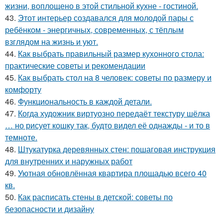
жизни, воплощено в этой стильной кухне - гостиной.
43.
Этот интерьер создавался для молодой пары с
ребёнком - энергичных, современных, с тёплым
взглядом на жизнь и уют.
44.
Как выбрать правильный размер кухонного стола:
практические советы и рекомендации
45.
Как выбрать стол на 8 человек: советы по размеру и
комфорту
46.
Функциональность в каждой детали.
47.
Когда художник виртуозно передаёт текстуру шёлка
… но рисует кошку так, будто видел её однажды - и то в
темноте.
48.
Штукатурка деревянных стен: пошаговая инструкция
для внутренних и наружных работ
49.
Уютная обновлённая квартира площадью всего 40
кв.
50.
Как расписать стены в детской: советы по
безопасности и дизайну