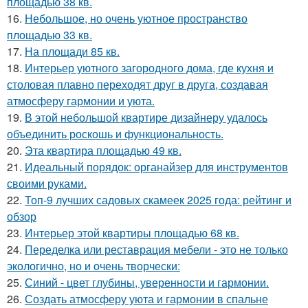
площадью 38 кв.
16.
Небольшое, но очень уютное пространство
площадью 33 кв.
17.
На площади 85 кв.
18.
Интерьер уютного загородного дома, где кухня и
столовая плавно переходят друг в друга, создавая
атмосферу гармонии и уюта.
19.
В этой небольшой квартире дизайнеру удалось
объединить роскошь и функциональность.
20.
Эта квартира площадью 49 кв.
21.
Идеальный порядок: органайзер для инструментов
своими руками.
22.
Топ-9 лучших садовых скамеек 2025 года: рейтинг и
обзор
23.
Интерьер этой квартиры площадью 68 кв.
24.
Переделка или реставрация мебели - это не только
экологично, но и очень творчески:
25.
Синий - цвет глубины, уверенности и гармонии.
26.
Создать атмосферу уюта и гармонии в спальне