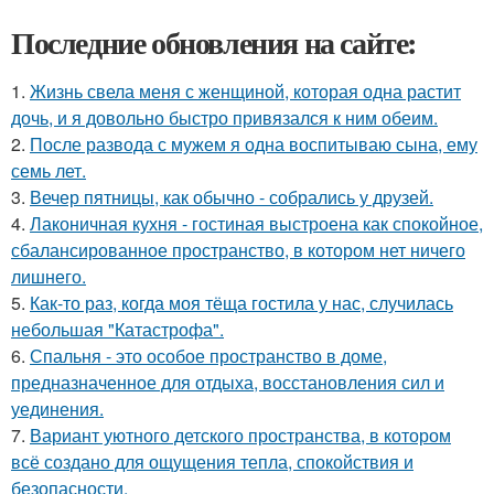
Последние обновления на сайте:
1.
Жизнь свела меня с женщиной, которая одна растит
дочь, и я довольно быстро привязался к ним обеим.
2.
После развода с мужем я одна воспитываю сына, ему
семь лет.
3.
Вечер пятницы, как обычно - собрались у друзей.
4.
Лаконичная кухня - гостиная выстроена как спокойное,
сбалансированное пространство, в котором нет ничего
лишнего.
5.
Как-то раз, когда моя тёща гостила у нас, случилась
небольшая "Катастрофа".
6.
Спальня - это особое пространство в доме,
предназначенное для отдыха, восстановления сил и
уединения.
7.
Вариант уютного детского пространства, в котором
всё создано для ощущения тепла, спокойствия и
безопасности.