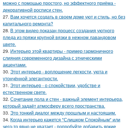
можно с помощью простого, но эффектного приёма -
декоративной росписи стен.
27.
Вам хочется создать в своем доме уют и стиль, но без
капитального ремонта?
28.
В этом видео показан процесс создания уютного
пледа из пряжи крупной вязки в нежном лавандовом
цвете.
29.
Интерьер этой квартиры - пример гармоничного
слияния современного дизайна с этническими
акцентами.
30.
Этот интерьер - воплощение легкости, уюта и
утончённой элегантности.
31.
Этот интерьер - о спокойствии, удобстве и
естественном свете.
32.
Сочетание пола и стен - важный элемент интерьера,
который задаёт атмосферу всего пространства.
33.
Это тонкий диалог между прошлым и настоящим.
34.
Когда интерьер кажется "Слишком Спокойным" или
чего-то явно не хватает - попробуйте добавить яркие