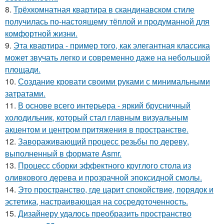
8.
Трёхкомнатная квартира в скандинавском стиле
получилась по-настоящему тёплой и продуманной для
комфортной жизни.
9.
Эта квартира - пример того, как элегантная классика
может звучать легко и современно даже на небольшой
площади.
10.
Создание кровати своими руками с минимальными
затратами.
11.
В основе всего интерьера - яркий брусничный
холодильник, который стал главным визуальным
акцентом и центром притяжения в пространстве.
12.
Завораживающий процесс резьбы по дереву,
выполненный в формате Asmr.
13.
Процесс сборки эффектного круглого стола из
оливкового дерева и прозрачной эпоксидной смолы.
14.
Это пространство, где царит спокойствие, порядок и
эстетика, настраивающая на сосредоточенность.
15.
Дизайнеру удалось преобразить пространство