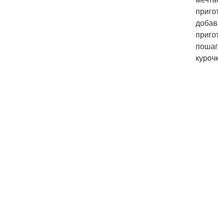
приго
добав
приго
пошаг
курочк