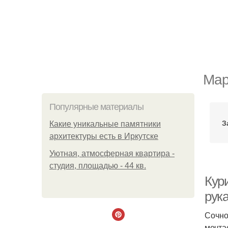
Мар
Популярные материалы
З
Какие уникальные памятники
архитектуры есть в Иркутске
Уютная, атмосферная квартира -
студия, площадью - 44 кв.
Кури
рук
Сочно
мечта