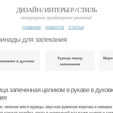
ДИЗАЙН / ИНТЕРЬЕР / СТИЛЬ
незаурядные дизайнерские решения!
главная
новости
статьи
инады для запекания
Курица перед
Мари
апекание в духовке
запеканием
ца запеченная целиком в рукаве в духовк
аве
е, нежное мясо курицы, вкусная румяная корочка и никаких
ет каждая хозяйка, когда в очередной раз размышляет о се