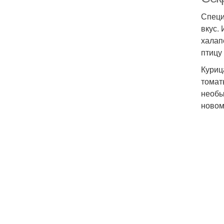
Специ
вкус.
халап
птицу
Куриц
томат
необы
новом