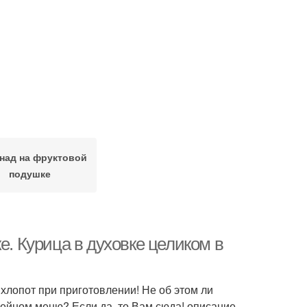
над на фруктовой
подушке
е. Курица в духовке целиком в
 хлопот при приготовлении! Не об этом ли
мейном меню? Если да, то Вам сюда! описание