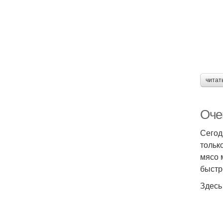
читат
Очен
Сегод
тольк
мясо 
быстр
Здесь