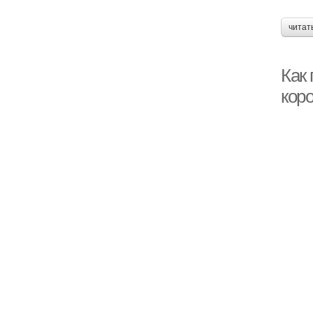
читат
Как
кор