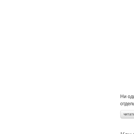
Ни од
отдел
читат