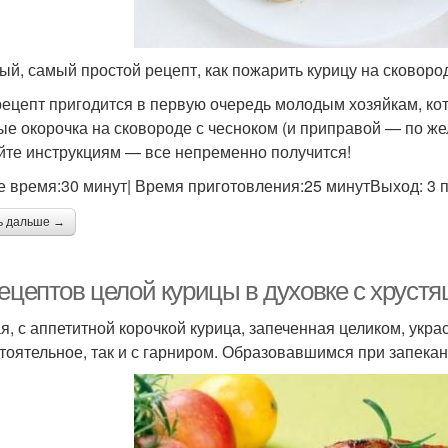
ый, самый простой рецепт, как пожарить курицу на сковоро
рецепт пригодится в первую очередь молодым хозяйкам, кот
ые окорочка на сковороде с чесноком (и приправой — по же
йте инструкциям — все непременно получится!
 время:30 минут| Время приготовления:25 минутВыход: 3 по
ь дальше →
рецептов целой курицы в духовке с хруст
я, с аппетитной корочкой курица, запеченная целиком, укра
тоятельное, так и с гарниром. Образовавшимся при запекан