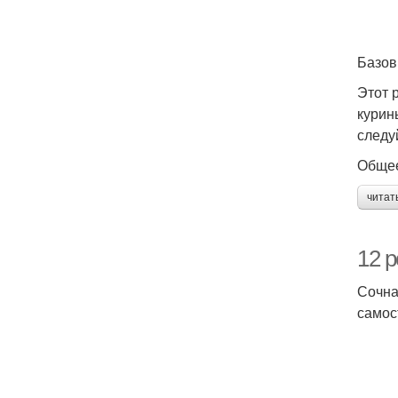
Базов
Этот 
курин
следу
Общее
читат
12 
Сочна
самос