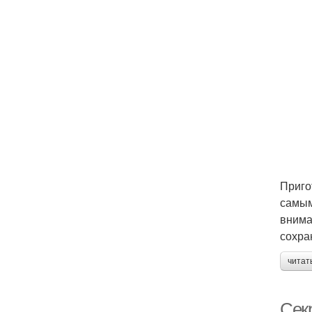
Приго
самым
внима
сохра
читат
Секр