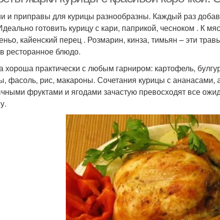
и и приправы для курицы разнообразны. Каждый раз доба
 Идеально готовить курицу с кари, паприкой, чесноком . К м
еньо, кайенский перец . Розмарин, кинза, тимьян – эти тра
 в ресторанное блюдо.
а хороша практически с любым гарниром: картофель, булгур
ы, фасоль, рис, макароны. Сочетания курицы с ананасами,
чными фруктами и ягодами зачастую превосходят все ожид
у.