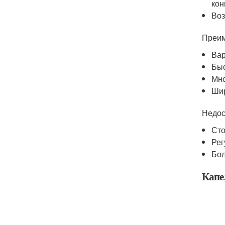
кон
Воз
Преим
Вар
Быс
Мно
Шир
Недос
Сто
Рег
Бол
Капе