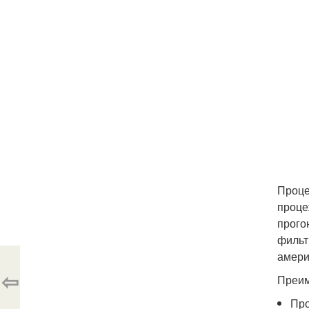
Проце
проце
прого
фильт
амери
⇦
Преим
Про