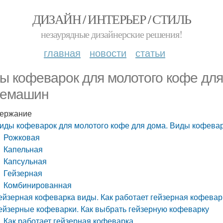
ДИЗАЙН / ИНТЕРЬЕР / СТИЛЬ
незаурядные дизайнерские решения!
главная
новости
статьи
ы кофеварок для молотого кофе для
емашин
ержание
иды кофеварок для молотого кофе для дома. Виды кофева
Рожковая
Капельная
Капсульная
Гейзерная
Комбинированная
ейзерная кофеварка виды. Как работает гейзерная кофевар
ейзерные кофеварки. Как выбрать гейзерную кофеварку
Как работает гейзерная кофеварка