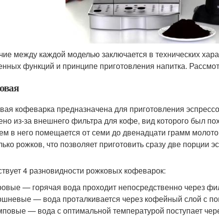
чие между каждой моделью заключается в технических хара
енных функций и принципе приготовления напитка. Рассмот
овая
вая кофеварка предназначена для приготовления эспрессо 
ено из-за внешнего фильтра для кофе, вид которого был по
ем в него помещается от семи до двенадцати грамм молото
лько рожков, что позволяет приготовить сразу две порции э
твует 4 разновидности рожковых кофеварок:
овые — горячая вода проходит непосредственно через фил
шневые — вода проталкивается через кофейный слой с п
повые — вода с оптимальной температурой поступает чере