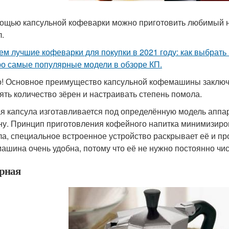
ощью капсульной кофеварки можно приготовить любимый н
л.
ем лучшие кофеварки для покупки в 2021 году: как выбрать
ро самые популярные модели в обзоре КП.
! Основное преимущество капсульной кофемашины заключа
ять количество зёрен и настраивать степень помола.
я капсула изготавливается под определённую модель аппар
у. Принцип приготовления кофейного напитка минимизирова
ла, специальное встроенное устройство раскрывает её и пр
ашина очень удобна, потому что её не нужно постоянно чист
ерная