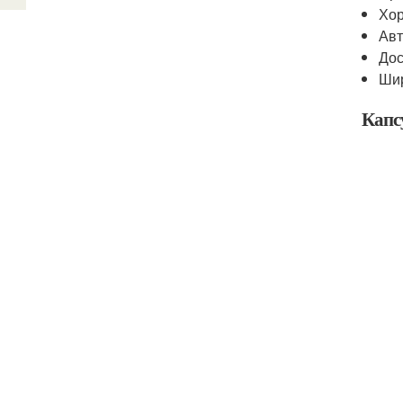
Хор
Авт
Дос
Шир
Капс