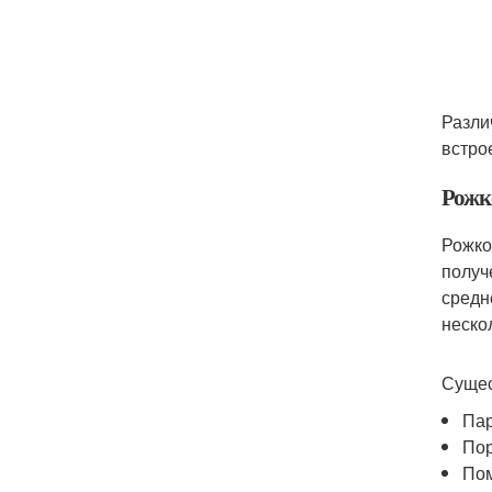
Разли
встро
Рожк
Рожко
получ
средн
неско
Сущес
Пар
Пор
Пом