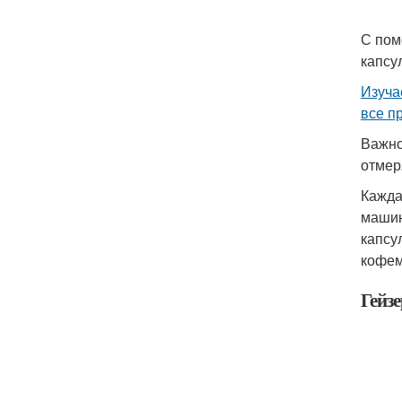
С пом
капсу
Изуча
все п
Важно
отмер
Кажда
машин
капсу
кофем
Гейз