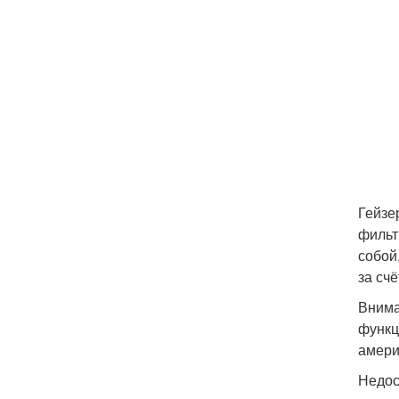
Гейзе
фильт
собой
за сч
Внима
функц
амери
Недос