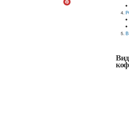
Р
В
Вид
коф