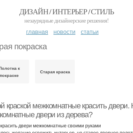
ДИЗАЙН / ИНТЕРЬЕР / СТИЛЬ
незаурядные дизайнерские решения!
главная
новости
статьи
рая покраска
Полотна к
Старая краска
покраске
ой краской межкомнатные красить двери. 
комнатные двери из дерева?
окрасить двери межкомнатные своими руками
лось желание освежить интерьер, но старое дверное поло