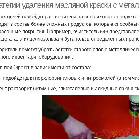
атегии удаления масляной краски с мета
тих целей подойдут растворители на основе нефтепродуктов:
одят в состав более сложных продуктов, которые способны
расочные покрытия. Например, очиститель 646 представляет
ацетата, этилцеллозольва и бутанола в определенных проп
орители помогут убрать остатки старого слоя с металличес
ного инвентаря, оборудования.
ип подбирают в зависимости от состава:
н подойдет для перхлорвиниловых и нитроэмалей (в том чи
ент растворит битумные, глифталевые и алкидные лаки и э