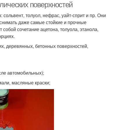
ллических поверхностей
 сольвент, толуол, нефрас, уайт-сприт и пр. Они
 снимать даже самые стойкие и прочные
 собой сочетание ацетона, толуола, этанола,
орциях.
ких, деревянных, бетонных поверхностей,
сле автомобильных);
мали, масляные краски;