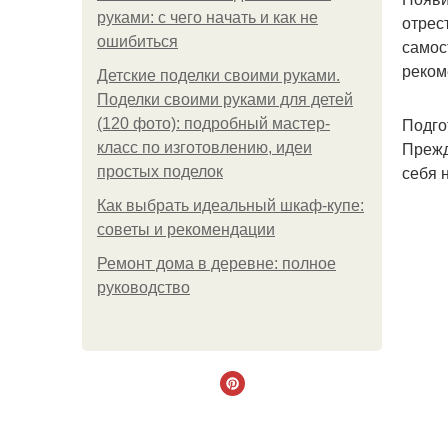
руками: с чего начать и как не
отрес
ошибиться
самос
реком
Детские поделки своими руками.
Поделки своими руками для детей
Подго
(120 фото): подробный мастер-
Прежд
класс по изготовлению, идеи
себя 
простых поделок
Как выбрать идеальный шкаф-купе:
советы и рекомендации
Ремонт дома в деревне: полное
руководство