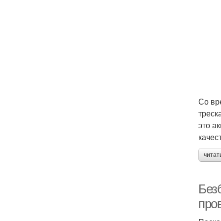
Со вр
треск
это а
качес
читат
Без
про