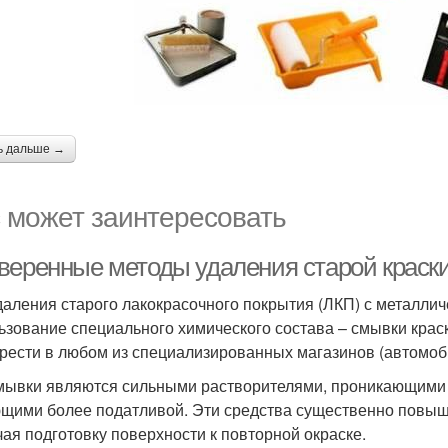
ь дальше →
 может заинтересовать
веренные методы удаления старой краски
даления старого лакокрасочного покрытия (ЛКП) с металли
ьзование специального химического состава – смывки краск
рести в любом из специализированных магазинов (автомобил
мывки являются сильными растворителями, проникающими в
щими более податливой. Эти средства существенно повыш
чая подготовку поверхности к повторной окраске.