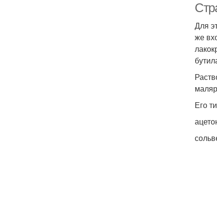
Стр
Для э
же вх
лакок
бутил
Раств
маляр
Его т
ацето
сольв