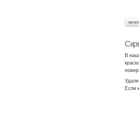
читат
Скр
В наш
краск
повер
Удале
Если 