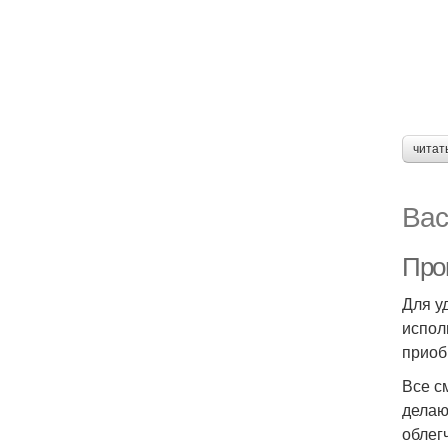
читат
Вас
Про
Для у
испол
приоб
Все с
делаю
облег