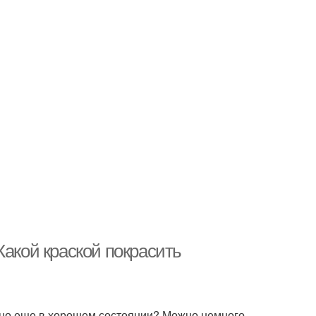
Какой краской покрасить
тно еще в хорошем состоянии? Можно немного