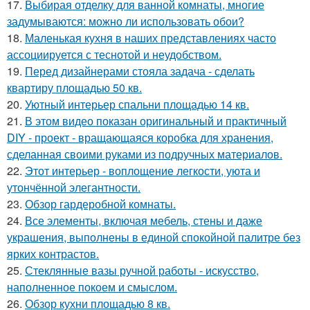
17.
Выбирая отделку для ванной комнаты, многие
задумываются: можно ли использовать обои?
18.
Маленькая кухня в наших представлениях часто
ассоциируется с теснотой и неудобством.
19.
Перед дизайнерами стояла задача - сделать
квартиру площадью 50 кв.
20.
Уютный интерьер спальни площадью 14 кв.
21.
В этом видео показан оригинальный и практичный
DIY - проект - вращающаяся коробка для хранения,
сделанная своими руками из подручных материалов.
22.
Этот интерьер - воплощение легкости, уюта и
утончённой элегантности.
23.
Обзор гардеробной комнаты.
24.
Все элементы, включая мебель, стены и даже
украшения, выполнены в единой спокойной палитре без
ярких контрастов.
25.
Стеклянные вазы ручной работы - искусство,
наполненное покоем и смыслом.
26.
Обзор кухни площадью 8 кв.