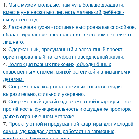
1.
Мы с мужем молодые, нам чуть больше двадцати,
вместе уже несколько лет, есть маленький ребёнок -
сыну всего год.
2.
Лаконичная кухня - гостиная выстроена как спокойное,
сбалансированное пространство, в котором нет ничего
лишнего.
3.
Сдержанный, продуманный и элегантный проект,
ориентированный на комфорт повседневной жизни.
4.
Коллекция разных прихожих, объединённых
современным стилем, мягкой эстетикой и вниманием к
деталям.
5.
Современная квартира в тёмных тонах выглядит
выразительно, стильно и уверенно.
6.
Современный дизайн однокомнатной квартиры - это
про лёгкость, функциональность и ощущение простора
даже в ограниченном метраже.
7.
Проект уютной и продуманной квартиры для молодой
семьи, где каждая деталь работает на гармонию,
комфорт и функциональность.