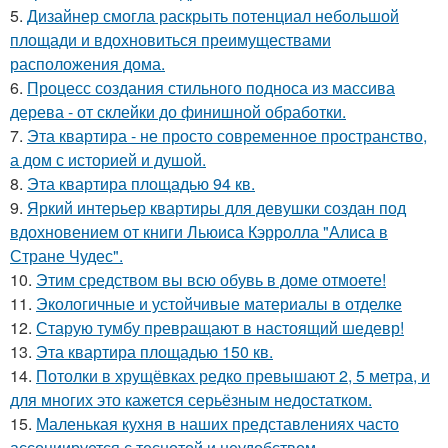
5.
Дизайнер смогла раскрыть потенциал небольшой
площади и вдохновиться преимуществами
расположения дома.
6.
Процесс создания стильного подноса из массива
дерева - от склейки до финишной обработки.
7.
Эта квартира - не просто современное пространство,
а дом с историей и душой.
8.
Эта квартира площадью 94 кв.
9.
Яркий интерьер квартиры для девушки создан под
вдохновением от книги Льюиса Кэрролла "Алиса в
Стране Чудес".
10.
Этим средством вы всю обувь в доме отмоете!
11.
Экологичные и устойчивые материалы в отделке
12.
Старую тумбу превращают в настоящий шедевр!
13.
Эта квартира площадью 150 кв.
14.
Потолки в хрущёвках редко превышают 2, 5 метра, и
для многих это кажется серьёзным недостатком.
15.
Маленькая кухня в наших представлениях часто
ассоциируется с теснотой и неудобством.