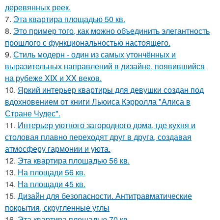
деревянных реек.
7.
Эта квартира площадью 50 кв.
8.
Это пример того, как можно объединить элегантность
прошлого с функциональностью настоящего.
9.
Стиль модерн - один из самых утончённых и
выразительных направлений в дизайне, появившийся
на рубеже XIX и XX веков.
10.
Яркий интерьер квартиры для девушки создан под
вдохновением от книги Льюиса Кэрролла "Алиса в
Стране Чудес".
11.
Интерьер уютного загородного дома, где кухня и
столовая плавно переходят друг в друга, создавая
атмосферу гармонии и уюта.
12.
Эта квартира площадью 56 кв.
13.
На площади 56 кв.
14.
На площади 45 кв.
15.
Дизайн для безопасности. Антитравматические
покрытия, скругленные углы
16.
Эта квартира площадью 70 кв.