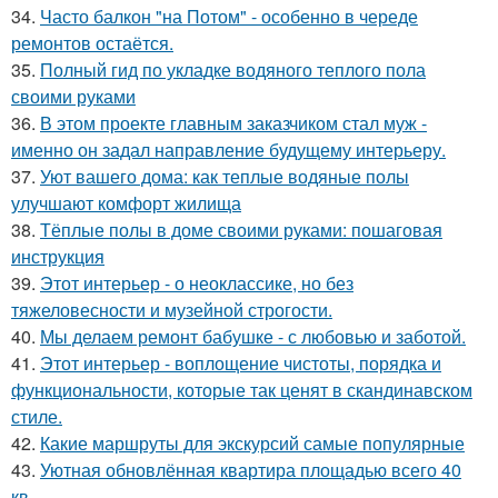
34.
Часто балкон "на Потом" - особенно в череде
ремонтов остаётся.
35.
Полный гид по укладке водяного теплого пола
своими руками
36.
В этом проекте главным заказчиком стал муж -
именно он задал направление будущему интерьеру.
37.
Уют вашего дома: как теплые водяные полы
улучшают комфорт жилища
38.
Тёплые полы в доме своими руками: пошаговая
инструкция
39.
Этот интерьер - о неоклассике, но без
тяжеловесности и музейной строгости.
40.
Мы делаем ремонт бабушке - с любовью и заботой.
41.
Этот интерьер - воплощение чистоты, порядка и
функциональности, которые так ценят в скандинавском
стиле.
42.
Какие маршруты для экскурсий самые популярные
43.
Уютная обновлённая квартира площадью всего 40
кв.