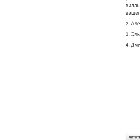
виллы
вашег
2. Ал
3. Эл
4. Дм
читат