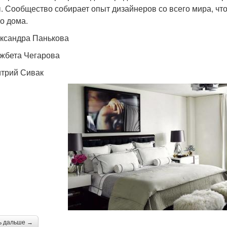
. Сообщество собирает опыт дизайнеров со всего мира, чт
о дома.
ександра Панькова
ьжбета Чегарова
итрий Сивак
ь дальше →