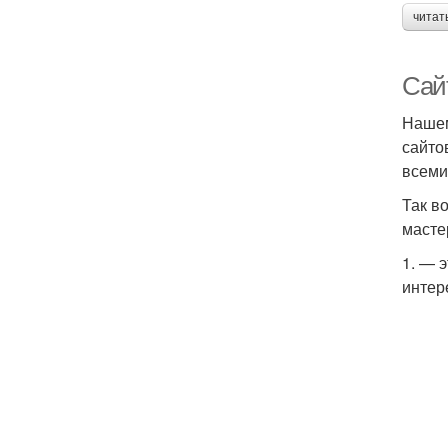
читат
Сай
Нашем
сайто
всеми
Так в
масте
1. — 
интер