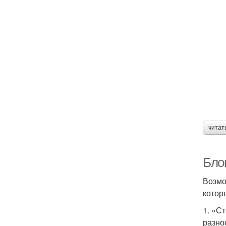
читат
Бло
Возмо
котор
1. «С
разно