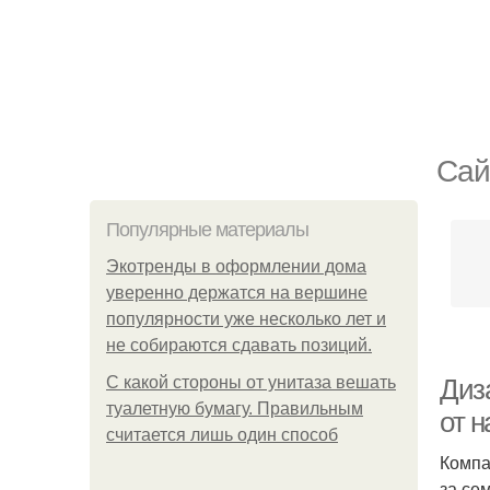
Сай
Популярные материалы
Экотренды в оформлении дома
уверенно держатся на вершине
популярности уже несколько лет и
не собираются сдавать позиций.
С какой стороны от унитаза вешать
Диз
туалетную бумагу. Правильным
от 
считается лишь один способ
Компа
за се