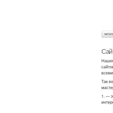
читат
Сай
Нашем
сайто
всеми
Так в
масте
1. — 
интер