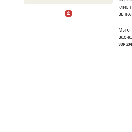
клиен
выпол
Мы от
вариа
заказ