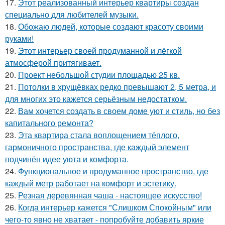
17.
Этот реализованный интерьер квартиры создан
специально для любителей музыки.
18.
Обожаю людей, которые создают красоту своими
руками!
19.
Этот интерьер своей продуманной и лёгкой
атмосферой притягивает.
20.
Проект небольшой студии площадью 25 кв.
21.
Потолки в хрущёвках редко превышают 2, 5 метра, и
для многих это кажется серьёзным недостатком.
22.
Вам хочется создать в своем доме уют и стиль, но без
капитального ремонта?
23.
Эта квартира стала воплощением тёплого,
гармоничного пространства, где каждый элемент
подчинён идее уюта и комфорта.
24.
Функциональное и продуманное пространство, где
каждый метр работает на комфорт и эстетику.
25.
Резная деревянная чаша - настоящее искусство!
26.
Когда интерьер кажется "Слишком Спокойным" или
чего-то явно не хватает - попробуйте добавить яркие