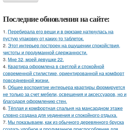
Последние обновления на сайте:
1.
Перебирала его вещи и в рюкзаке наткнулась на
пустую упаковку от каких-то таблеток.
2.
Этот интерьер построен на ощущении спокойствия,
чистоты и продуманной сдержанности.
3.
Мне 32, моей девушке 22.
4.
Квартира оформлена в светлой и спокойной
современной стилистике, ориентированной на комфорт
повседневной жизни.
5.
Общее восприятие интерьера квартиры формируется
не только за счет мебели, освещения и аксессуаров, но и
благодаря оформлению стен.
6.
Тёплая и комфортная спальня на мансардном этаже
словно создана для уединения и спокойного отдыха.
7.
Мы показываем, как из обычного деревянного бруска
создать удобное и продуманное приспособление для