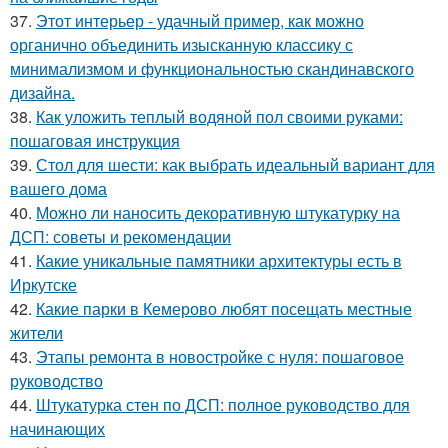
37.
Этот интерьер - удачный пример, как можно
органично объединить изысканную классику с
минимализмом и функциональностью скандинавского
дизайна.
38.
Как уложить теплый водяной пол своими руками:
пошаговая инструкция
39.
Стол для шести: как выбрать идеальный вариант для
вашего дома
40.
Можно ли наносить декоративную штукатурку на
ДСП: советы и рекомендации
41.
Какие уникальные памятники архитектуры есть в
Иркутске
42.
Какие парки в Кемерово любят посещать местные
жители
43.
Этапы ремонта в новостройке с нуля: пошаговое
руководство
44.
Штукатурка стен по ДСП: полное руководство для
начинающих