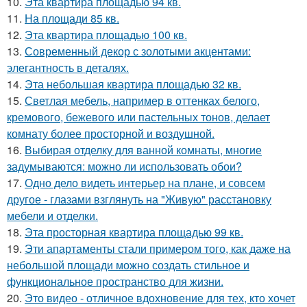
10.
Эта квартира площадью 94 кв.
11.
На площади 85 кв.
12.
Эта квартира площадью 100 кв.
13.
Современный декор с золотыми акцентами:
элегантность в деталях.
14.
Эта небольшая квартира площадью 32 кв.
15.
Светлая мебель, например в оттенках белого,
кремового, бежевого или пастельных тонов, делает
комнату более просторной и воздушной.
16.
Выбирая отделку для ванной комнаты, многие
задумываются: можно ли использовать обои?
17.
Одно дело видеть интерьер на плане, и совсем
другое - глазами взглянуть на "Живую" расстановку
мебели и отделки.
18.
Эта просторная квартира площадью 99 кв.
19.
Эти апартаменты стали примером того, как даже на
небольшой площади можно создать стильное и
функциональное пространство для жизни.
20.
Это видео - отличное вдохновение для тех, кто хочет