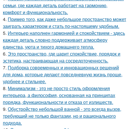
семьи, где каждая деталь работает на гармонию,
комфорт и функциональность.
4.
Пример того, как даже небольшое пространство может
заиграть характером и стать по-настоящему удобным.
5.
Интерьер наполнен гармонией и спокойствием - здесь
каждая деталь словно поддерживает атмосферу
единства, уюта и тихого домашнего тепла.
6.
Это пространство, где царит спокойствие, порядок и
эстетика, настраивающая на сосредоточенность.
7.
Подборка современных и инновационных решений
для дома, которые делают повседневную жизнь проще,
удобнее и стильнее.
8.
Минимализм - это не просто стиль оформления
интерьера, а философия, основанная на принципах
порядка, функциональности и отказа от излишеств.
9.
Обустройство небольшой ванной - это всегда вызов,
требующий не только фантазии, но и рационального
подхода.