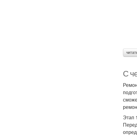
читат
С ч
Ремон
подго
сможе
ремон
Этап 
Перед
опред