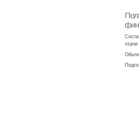
Пол
фин
Соста
этапе
Обычн
Подго