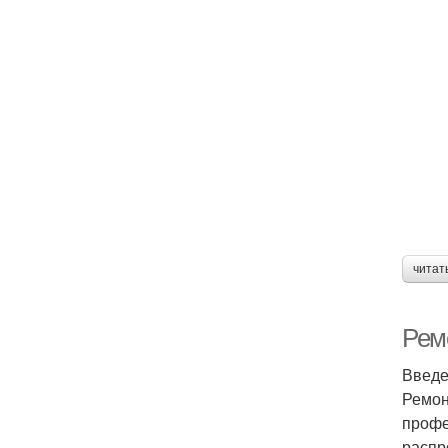
читат
Ремо
Введ
Ремон
профе
распр