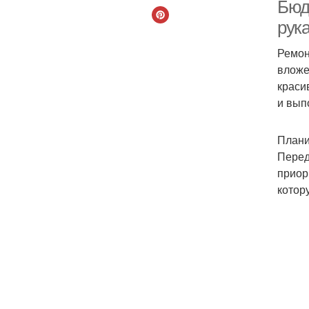
Бюд
рук
Ремон
вложе
краси
и вып
Плани
Перед
приор
котор