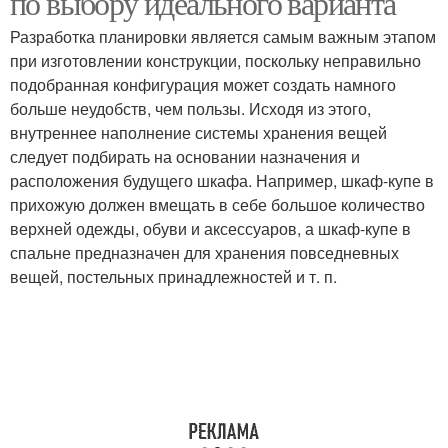
по выбору идеального варианта
Разработка планировки является самым важным этапом
при изготовлении конструкции, поскольку неправильно
подобранная конфигурация может создать намного
Двери в шкафах
Межкомнатные двери
больше неудобств, чем пользы. Исходя из этого,
внутреннее наполнение системы хранения вещей
следует подбирать на основании назначения и
расположения будущего шкафа. Например, шкаф-купе в
Двери для квартиры
Двери по дизайну
прихожую должен вмещать в себе большое количество
верхней одежды, обуви и аксессуаров, а шкаф-купе в
спальне предназначен для хранения повседневных
вещей, постельных принадлежностей и т. п.
Двери в интерьерах
Раскладные двери
Двери под дизайн
Двери в моде