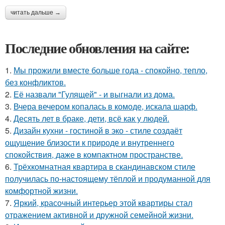
читать дальше →
Последние обновления на сайте:
1.
Мы прожили вместе больше года - спокойно, тепло,
без конфликтов.
2.
Её назвали "Гулящей" - и выгнали из дома.
3.
Вчера вечером копалась в комоде, искала шарф.
4.
Десять лет в браке, дети, всё как у людей.
5.
Дизайн кухни - гостиной в эко - стиле создаёт
ощущение близости к природе и внутреннего
спокойствия, даже в компактном пространстве.
6.
Трёхкомнатная квартира в скандинавском стиле
получилась по-настоящему тёплой и продуманной для
комфортной жизни.
7.
Яркий, красочный интерьер этой квартиры стал
отражением активной и дружной семейной жизни.