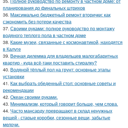
35.
Полное руководство по ремонту в частном доме: от
планирования до финальных штрихов
36.
Максимально бюджетный ремонт вторички: как
сэкономить без потери качества
37.
Своими руками: полное руководство по монтажу
водяного теплого пола в частном доме
38.
Какие музеи, связанные с космонавтикой, находятся
в Калуге
39.
Вечная дилемма для владельцев малогабаритных
квартир - куда всё-таки поставить стиралку?
40.
Водяной тёплый пол на грунт: основные этапы
установки
41.
Как выбрать обеденный стол: основные советы и
рекомендации
42.
Океан своими руками.
43.
Минимализм, который говорит больше, чем слова.
44.
Часто мансарду превращают в склад ненужных
вещей - старые коробки, сезонные вещи, забытые
мелочи.