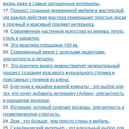
жизнь даже в самые запущенные интерьеры.
17.
Процесс создания деревянной мебели в мастерской,
где каждое действие мастера превращает простые доски
в прочный и красивый предмет интерьера.
18.
Современное настенное искусство из дерева: тепло,
стиль и характер.
19.
Эта квартира площадью 100 кв.
20.
Современный декор с золотыми акцентами:
элегантность в деталях.
21.
Это короткое видео демонстрирует увлекательный
процесс создания красивого журнального столика и
приставных столиков из клена.
22.
Бургунди в дизайне ванной комнаты - это выбор для
тех, кто хочет добавить интерьеру глубину, элегантность
и ощущение роскоши.
23.
Интерьер, который сочетает роскошь, элегантность и
геометрическую строгость.
24.
Дом - это больше, чем просто стены и мебель.
25.
Скандинавский интерьер - это идеальный выбор для