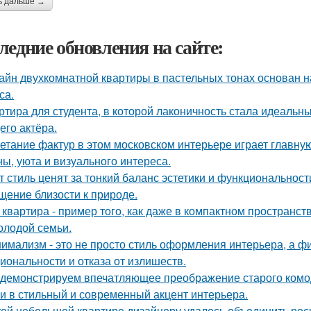
ь дальше →
ледние обновления на сайте:
айн двухкомнатной квартиры в пастельных тонах основан н
са.
ртира для студента, в которой лаконичность стала идеальн
его актёра.
етание фактур в этом московском интерьере играет главну
ны, уюта и визуального интереса.
т стиль ценят за тонкий баланс эстетики и функциональност
щение близости к природе.
 квартира - пример того, как даже в компактном простран
олодой семьи.
имализм - это не просто стиль оформления интерьера, а ф
иональности и отказа от излишеств.
демонстрируем впечатляющее преображение старого комод
и в стильный и современный акцент интерьера.
той небольшой квартире дизайнеру удалось объединить рос