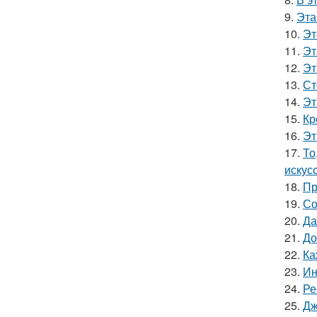
9.
Эта
10.
Эт
11.
Эт
12.
Эт
13.
Ст
14.
Эт
15.
Кр
16.
Эт
17.
То
искус
18.
Пр
19.
Со
20.
Да
21.
До
22.
Ка
23.
Ин
24.
Ре
25.
Дж