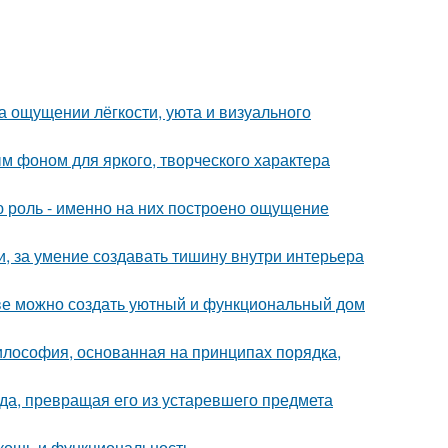
а ощущении лёгкости, уюта и визуального
ым фоном для яркого, творческого характера
ю роль - именно на них построено ощущение
и, за умение создавать тишину внутри интерьера
стве можно создать уютный и функциональный дом
илософия, основанная на принципах порядка,
а, превращая его из устаревшего предмета
кошь и функциональность.