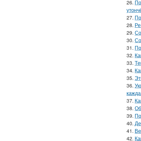
26.
По
утонч
27.
По
28.
Ре
29.
Со
30.
Со
31.
По
32.
Ка
33.
Те
34.
Ка
35.
Эт
36.
Ую
кажда
37.
Ка
38.
Об
39.
По
40.
Де
41.
Ве
42.
Ка