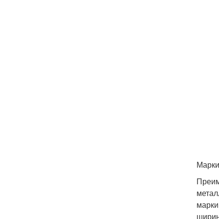
Марки
Преим
метал
марки
ширин