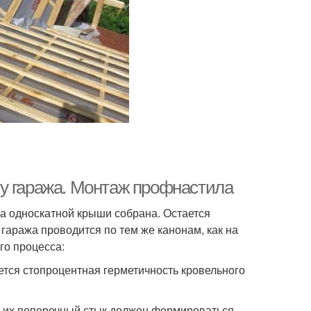
у гаража. Монтаж профнастила
а односкатной крыши собрана. Остается
гаража проводится по тем же канонам, как на
го процесса:
ется стопроцентная герметичность кровельного
о их поперечный стык должен формироваться