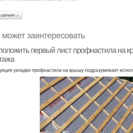
ь дальше →
 может заинтересовать
 положить первый лист профнастила на к
тажа
укция укладки профнастила на крышу подразумевает испо