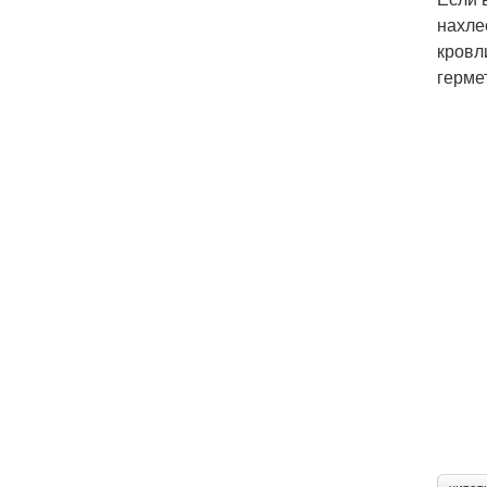
нахле
кровл
герме