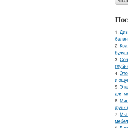
читат
Пос
1.
Диз
балан
2.
Ква
будущ
3.
Соч
глуби
4.
Это
и ощу
5.
Эта
для м
6.
Мин
функц
7.
Мы 
мебел
8.
В э