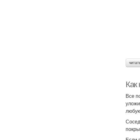
читат
Как
Все п
уложи
любую
Сосед
покры
Если 