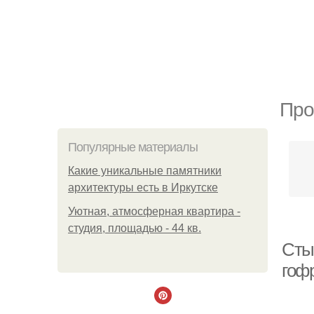
Про
Популярные материалы
Какие уникальные памятники
архитектуры есть в Иркутске
Уютная, атмосферная квартира -
студия, площадью - 44 кв.
Сты
гоф