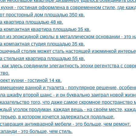
 кухня - гостиная оформлена в современном стиле, где каж
от просторный дом площадью 350 кв.
а квартира площадью 48 кв.
а компактная квартира площадью 35 кв.
ол из эпоксидной смолы в металлическом основании - это н
а компактная студия площадью 35 кв.
ошечный столик может стать настоящей изюминкой интерьер
а стильная квартира площадью 55 кв.
, как здесь соединили элегантность эпохи регентства с со
ство.
оект кухни - гостиной 14 кв.
вмещение ванной и туалета - популярное решение, особен
ла шкафу второй шанс - и он буквально заиграл новой жизн
казательство того, что даже самое скромное пространство 
ждый уголок продуман, каждая вещь - на своём месте, кажд
терьер, в котором хочется задержаться подольше.
ставрация антикварной мебели - это больше, чем ремонт.
апанди - это больше, чем стиль.