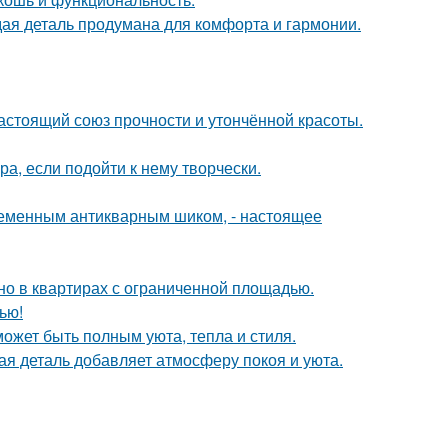
дая деталь продумана для комфорта и гармонии.
астоящий союз прочности и утончённой красоты.
а, если подойти к нему творчески.
временным антикварным шиком, - настоящее
но в квартирах с ограниченной площадью.
ью!
может быть полным уюта, тепла и стиля.
ая деталь добавляет атмосферу покоя и уюта.