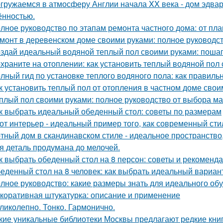
гружаемся в атмосферу Англии начала XX века - дом эдва
ённостью.
лное руководство по этапам ремонта частного дома: от пл
монт в деревенском доме своими руками: полное руководс
здай идеальный водяной теплый пол своими руками: пошаг
храните на отоплении: как установить теплый водяной пол
лный гид по установке теплого водяного пола: как правиль
к установить теплый пол от отопления в частном доме сво
плый пол своими руками: полное руководство от выбора ма
к выбрать идеальный обеденный стол: советы по размерам
от интерьер - идеальный пример того, как современный ст
тный дом в скандинавском стиле - идеальное пространство, 
я деталь продумана до мелочей.
к выбрать обеденный стол на 8 персон: советы и рекоменд
еденный стол на 8 человек: как выбрать идеальный вариан
лное руководство: какие размеры знать для идеального об
коративная штукатурка: описание и применение
ликолепно. Тонко. Гармонично.
кие уникальные библиотеки Москвы предлагают редкие кни