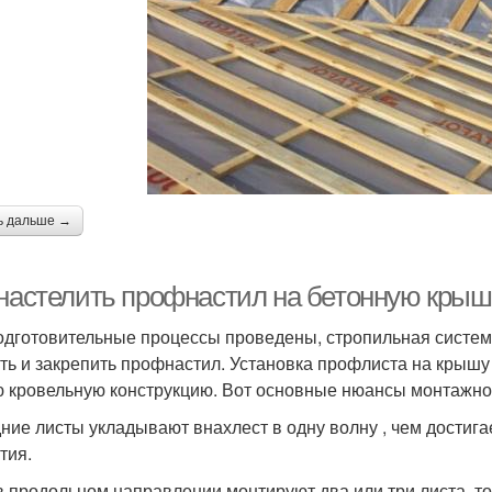
ь дальше →
 настелить профнастил на бетонную крыш
одготовительные процессы проведены, стропильная систем
ть и закрепить профнастил. Установка профлиста на крышу 
 кровельную конструкцию. Вот основные нюансы монтажно
ние листы укладывают внахлест в одну волну , чем достига
тия.
в продольном направлении монтируют два или три листа, т