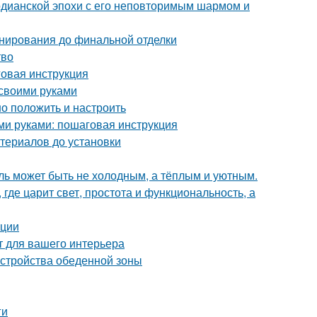
рдианской эпохи с его неповторимым шармом и
анирования до финальной отделки
тво
овая инструкция
 своими руками
но положить и настроить
ими руками: пошаговая инструкция
териалов до установки
иль может быть не холодным, а тёплым и уютным.
где царит свет, простота и функциональность, а
ации
т для вашего интерьера
устройства обеденной зоны
ги