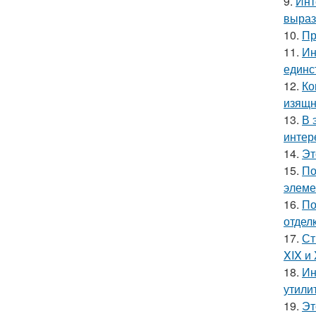
9.
Инт
выраз
10.
Пр
11.
Ин
единс
12.
Ко
изящн
13.
В 
интер
14.
Эт
15.
По
элеме
16.
По
отделк
17.
Ст
XIX и
18.
Ин
утили
19.
Эт