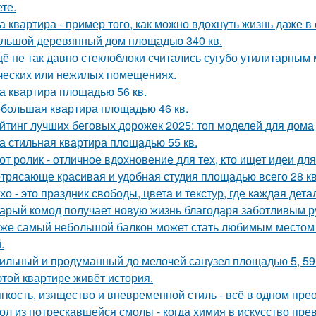
те.
а квартира - пример того, как можно вдохнуть жизнь даже 
льшой деревянный дом площадью 340 кв.
ё не так давно стеклоблоки считались сугубо утилитарны
ческих или нежилых помещениях.
а квартира площадью 56 кв.
большая квартира площадью 46 кв.
йтинг лучших беговых дорожек 2025: топ моделей для дома
а стильная квартира площадью 55 кв.
от ролик - отличное вдохновение для тех, кто ищет идеи для
трясающе красивая и удобная студия площадью всего 28 кв
хо - это праздник свободы, цвета и текстур, где каждая де
арый комод получает новую жизнь благодаря заботливым ру
же самый небольшой балкон может стать любимым местом в
.
ильный и продуманный до мелочей санузел площадью 5, 59 
этой квартире живёт история.
гкость, изящество и вневременной стиль - всё в одном пре
ол из потрескавшейся смолы - когда химия в искусство пре