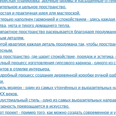
ересная планировка, арочные формы и насыщенные оттенк
ительное и цельное пространство.
остая и практичная идея для мастерской.
терьер наполнен гармонией и спокойствием - здесь кажда
тва, уюта и тихого домашнего тепла.
мпактное пространство раскрывается благодаря продуман
ым деталям.
этой квартире каждая деталь продумана так, чтобы простра
есным.
о пространство, где царит спокойствие, порядок и эстетика
лный процесс изготовления гипсового карниза - одного из
нтов в отделке интерьера.
дробный процесс создания деревянной коробки ручной рабо
и.
иль модерн - один из самых утончённых и выразительных 
 XX веков.
дустриальный стиль - одно из самых выразительных напра
тарность превращается в искусство.
от проект - пример того, как можно создать современное и