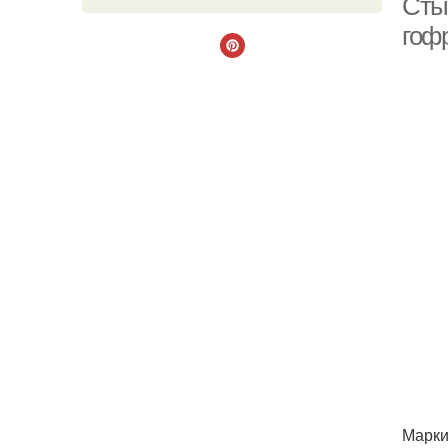
Сты
гоф
Марки