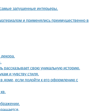
в самые запущенные интерьеры.
м материалом и применялись преимущественно в
 декора.
.
таль рассказывает свою уникальную историю.
кам и чувству стиля.
 доме, если подойти к его оформлению с
кв.
ображении.
вращается.