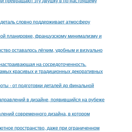
и превращают эту двушку в по-настоящему
я деталь словно поддерживает атмосферу
ной планировке, французскому минимализму и
нство оставалось лёгким, удобным и визуально
, настраивающая на сосредоточенность.
 самых красивых и традиционных декоративных
ты - от подготовки деталей до финальной
направлений в дизайне, появившийся на рубеже
влений современного дизайна, в котором
 уютное пространство, даже при ограниченном