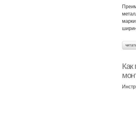
Преим
метал
марки
ширин
читат
Как
мон
Инстр