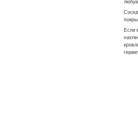
любую
Сосед
покры
Если 
нахле
кровл
герме