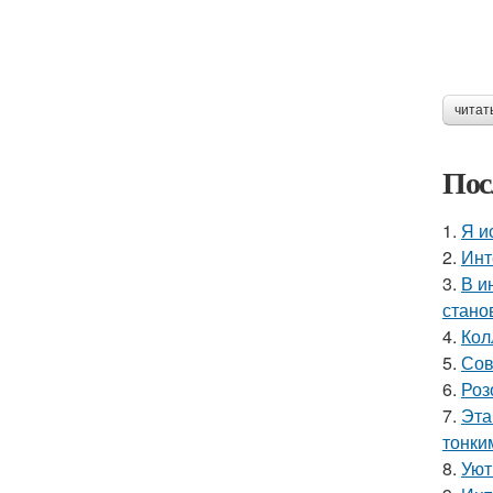
читат
Пос
1.
Я и
2.
Инт
3.
В и
стано
4.
Кол
5.
Сов
6.
Роз
7.
Эта
тонки
8.
Уют