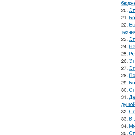
бюдже
20.
Эт
21.
Бо
22.
Ещ
техни
23.
Эт
24.
Не
25.
Ре
26.
Эт
27.
Эт
28.
По
29.
Бо
30.
Ст
31.
Да
душой
32.
Ст
33.
В 
34.
Мя
35.
Ст