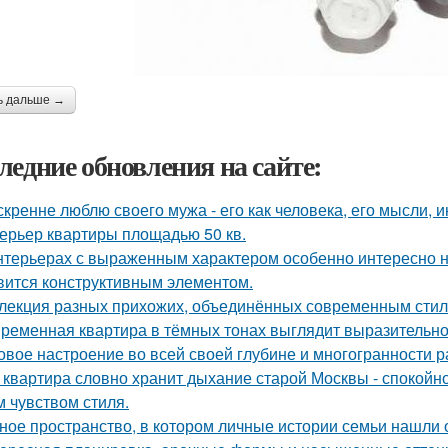
ь дальше →
ледние обновления на сайте:
скренне люблю своего мужа - его как человека, его мысли, 
ерьер квартиры площадью 50 кв.
нтерьерах с выраженным характером особенно интересно на
вится конструктивным элементом.
лекция разных прихожих, объединённых современным стиле
ременная квартира в тёмных тонах выглядит выразительно,
овое настроение во всей своей глубине и многогранности р
 квартира словно хранит дыхание старой Москвы - спокойно
м чувством стиля.
ное пространство, в котором личные истории семьи нашли 