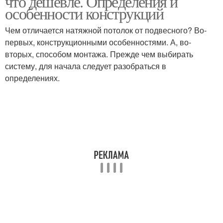
что дешевле. Определения и
особенности конструкций
Чем отличается натяжной потолок от подвесного? Во-
Гипсокартонный
первых, конструкционными особенностями. А, во-
Цены на потолок
потолок
вторых, способом монтажа. Прежде чем выбирать
систему, для начала следует разобраться в
определениях.