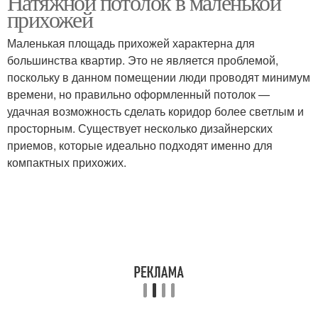
Натяжной потолок в маленькой
прихожей
Маленькая площадь прихожей характерна для
Решение для узкой
большинства квартир. Это не является проблемой,
Потолки в коридоре
прихожей
поскольку в данном помещении люди проводят минимум
времени, но правильно оформленный потолок —
удачная возможность сделать коридор более светлым и
просторным. Существует несколько дизайнерских
Гипсокартонные
Потолок из
приемов, которые идеально подходят именно для
потолки
гипсокартона
компактных прихожих.
Потолки из
гипсокартона