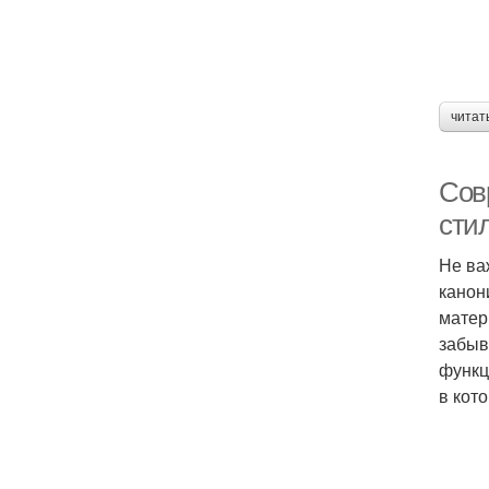
читат
Сов
сти
Не ва
канон
матер
забыв
функц
в кот