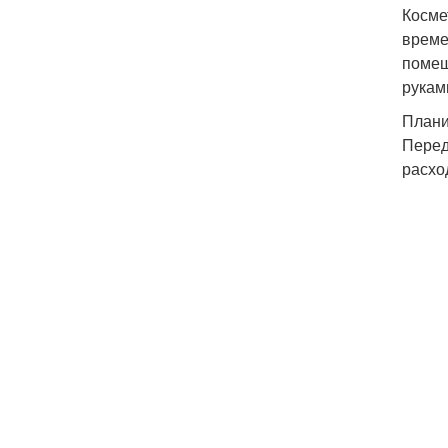
Косме
време
помещ
рукам
Плани
Перед
расхо