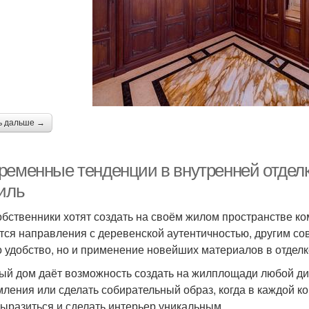
ь дальше →
ременные тенденции в внутренней отделке
тиль
обственники хотят создать на своём жилом пространстве к
тся направления с деревенской аутентичностью, другим со
о удобство, но и применение новейших материалов в отделк
ый дом даёт возможность создать на жилплощади любой диз
ления или сделать собирательный образ, когда в каждой ком
ыразиться и сделать интерьер уникальным.