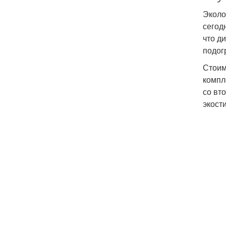
Эколо
сегод
что д
подог
Стоим
компл
со вт
экост