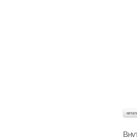
читат
Внут