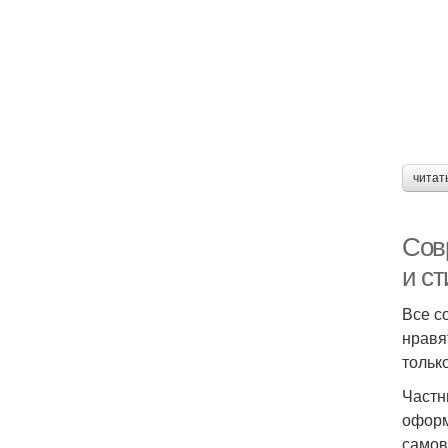
читат
Сов
и с
Все с
нравя
тольк
Частн
оформ
самов