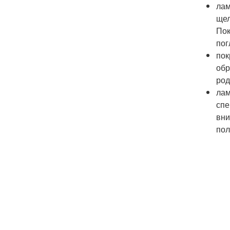
лам
щел
Пок
пог
пок
обр
род
лам
спе
вни
пол