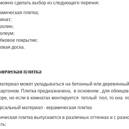
 можно сделать выбор из следующего перечня:
амическая плитка;
инат;
ролин;
олеум;
бковое покрытие;
овая доска.
мическая плитка
материал может укладываться на бетонный или деревянны
картоном. Плитка предназначена, в основном , для облицовк
оре, но если в комнатах монтируется теплый пол, то она п
рсальный материал - керамическая плитка
ическая плитка выпускается в различных оттенках и с раз
ть: