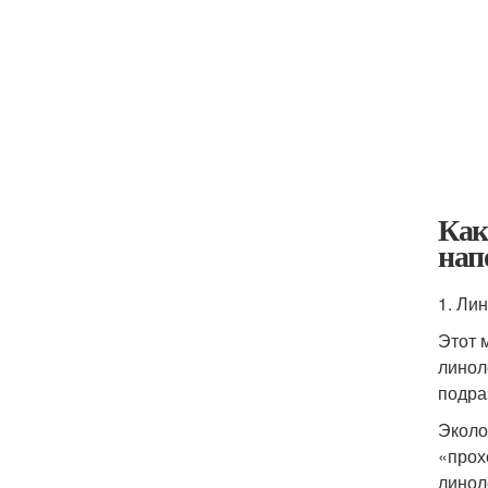
Как
нап
1. Ли
Этот 
линол
подра
Эколо
«прох
линол