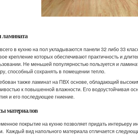
 ламината
всего в кухню на пол укладываются панели 32 либо 33 клас
вое крепление которых обеспечивают практичность и длит
ьзовании. Не меньшей популярностью пользуется и ламина
уру, способный сохранять в помещении тепло.
ебован также ламинат на ПВХ основе, обладающий высок
чивостью к повышенной влажности. Его водоустойчивая ос
тия и его последующее гниение.
ы материалов
менное покрытие на кухню позволяет придать интерьеру ин
м. Каждый вид напольного материала отличается следующ