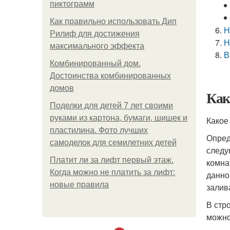
пиктограмм
Как правильно использовать Дип
Н
Рилиф для достижения
Н
максимального эффекта
В
Комбинированный дом.
Достоинства комбинированных
домов
Как
Поделки для детей 7 лет своими
руками из картона, бумаги, шишек и
Какое
пластилина. Фото лучших
Опред
самоделок для семилетних детей
следу
Платит ли за лифт первый этаж.
комна
Когда можно не платить за лифт:
данно
новые правила
залив
В стр
можно