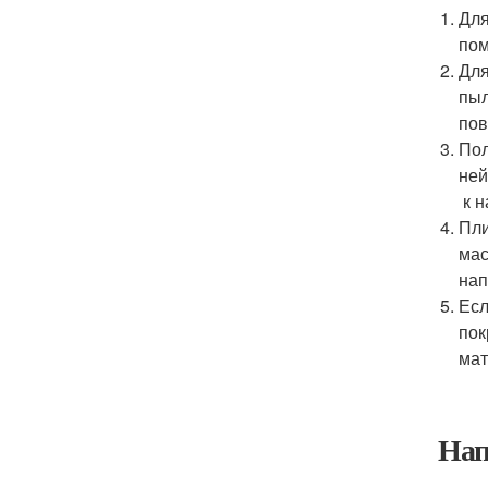
Для
пом
Для
пыл
пов
Пол
ней
к н
Пли
мас
нап
Есл
пок
мат
Нап