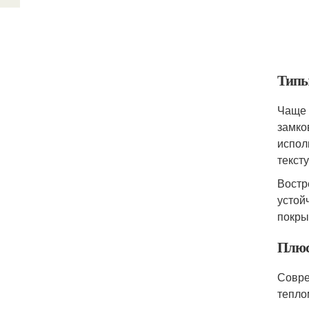
Типы
Чаще 
замко
испол
текст
Востр
устой
покры
Плюс
Совре
тепло