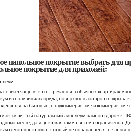
ое напольное покрытие выбрать для п
ольное покрытие для прихожей:
нолеум
материал чаще всего встречается в обычных квартирах мн
еум из поливинилхлорида, поверхность которого покрывает 
зделяется на бытовые, полукоммерческие и коммерческие 
гически чистый натуральный линолеум намного дороже ПВХ
одном» месте, да и цветовая гамма весьма ограниченна. 
еум гомогенного типа, который не поцарапается, не порветс