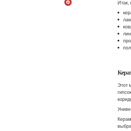
Итак,
кер
лам
ков
лин
про
пол
Кера
Этот 
гипсо
корид
Униве
Керам
выбра