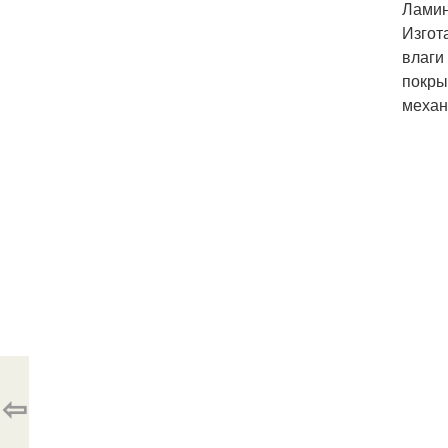
Ламин
Изгот
влаги
покры
механ
⇦