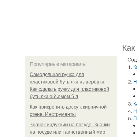
Как
Сод
Популярные материалы
К
Самодельная ручка для
Н
пластиковой бутылки из верёвки.
Как сделать ручку для пластиковой
бутылки объемом 5 л
К
Как прикрепить доску к кирпичной
Н
стене. Инструменты
П
Значок индукции на посуде. Значки
на посуде или таинственный мир