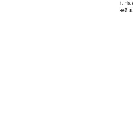
1. На
ней ш