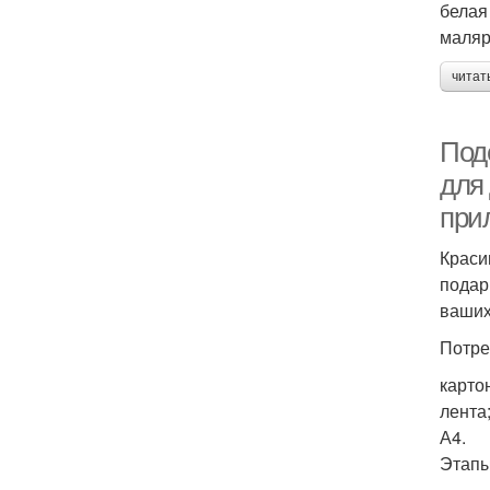
белая
маляр
читат
Под
для
при
Краси
подар
ваших
Потре
карто
лента
А4.
Этапы