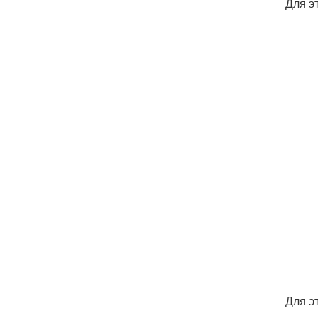
Для э
Для э