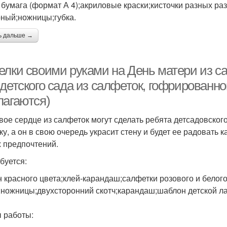
 бумага (формат А 4);акриловые краски;кисточки разных ра
ный;ножницы;губка.
ь дальше →
елки своими руками на День матери из с
 детского сада из салфеток, гофрированн
лагаются)
вое сердце из салфеток могут сделать ребята детсадовског
ку, а он в свою очередь украсит стену и будет ее радовать 
 предпочтений.
буется:
н красного цвета;клей-карандаш;салфетки розового и белого
;ножницы;двухсторонний скотч;карандаш;шаблон детской ла
 работы: