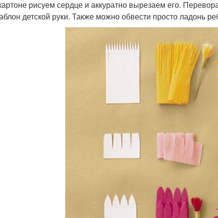
 картоне рисуем сердце и аккуратно вырезаем его. Перевор
аблон детской руки. Также можно обвести просто ладонь ре