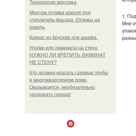
Технология монтажа
Монтаж отлива цоколя под
1. По
утеплитель фасада. Отливы на
Мне о
цоколь
упако
разны
Каркас из брусков для шкафа.
Уголки для ламината на стену.
НУЖНО ЛИ КРЕПИТЬ ЛАМИНАТ
НЕ СТЕНУ?
Кто должен красить газовые трубы
в многоквартирном доме.
Оказывается, необязательно
уродовать города!