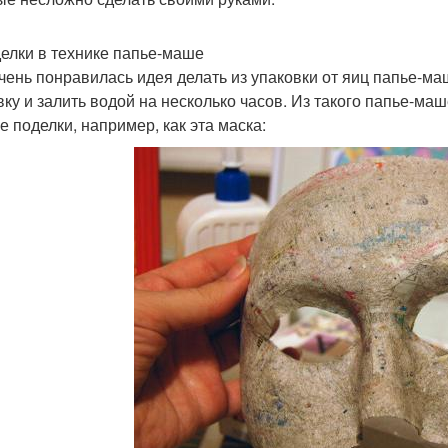
делки в технике папье-маше
чень понравилась идея делать из упаковки от яиц папье-маш
вку и залить водой на несколько часов. Из такого папье-ма
е поделки, например, как эта маска: