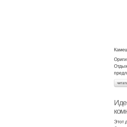
Камеш
Ориги
Отдых
предл
читат
Иде
ком
Этот 