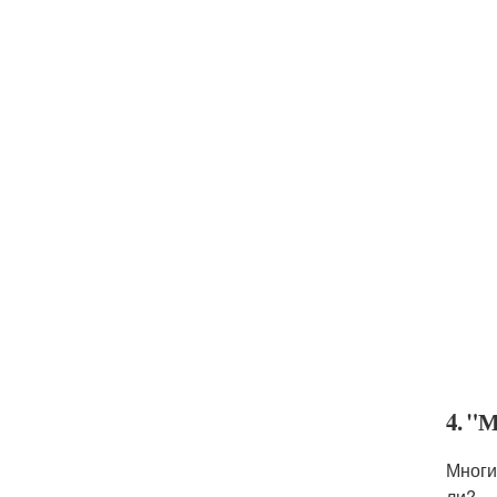
4. "
Многи
ли?