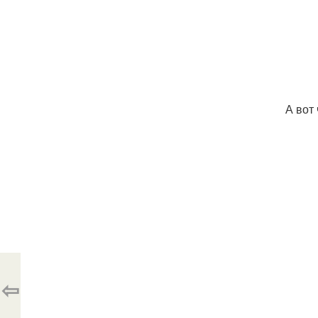
А вот 
⇦