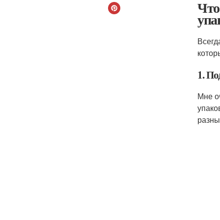
Что
упа
Всегд
котор
1. По
Мне о
упако
разны