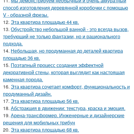
11.
Мы демонстрируем необычный и очень аккуратный
способ изготовления деревянной коробочки с помощью
V - образной фрезы.
12.
Эта квартира площадью 44 кв.
13.
Обустройство небольшой ванной - это всегда вызов,
требующий не только фантазии, но и рационального
подхода.
14.
Небольшая, но продуманная до деталей квартира
площадью 36 кв.
15.
Поэтапный процесс создания эффектной
декоративной стены, которая выглядит как настоящая
каменная порода.
16.
Эта квартира сочетает комфорт, функциональность и
продуманный дизайн.
17.
Эта квартира площадью 56 кв.
18.
Абстракция в движении: текстура, краска и эмоция.
19.
Арена-трансформер. Инженерные и дизайнерские
решения для мобильных трибун
20.
Эта квартира площадью 68 кв.