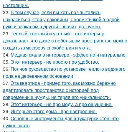
настоящим.
32.
В том случае, если вы хоть раз пытались
накраситься, стоя у раковины, с косметичкой в одной
руке и зеркалом в другой - значит, да, нужен.
33.
Теплый, светлый и уютный - этот интерьер
доказывает, что даже в небольшом пространстве можно
создать атмосферу спокойствия и уюта.
34.
Медная скала в интерьере - эффектно и натурально.
35.
Этот интерьер - не просто про удобство.
36.
Полное руководство по установке теплого водяного
пола на деревянном основании
37.
Эта квартира - пример того, как можно бережно
адаптировать пространство с историей под
современные нужды, не теряя его уникальности.
38.
Этот интерьер - не про моду, а про ощущение.
39.
Интерьер этого дома - про настроение.
40.
Основные инструменты для штукатурки стен: что
нужно знать