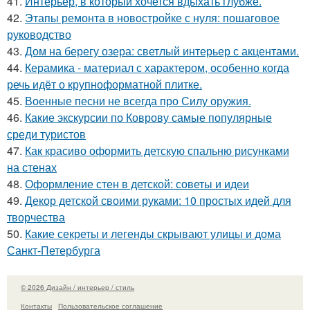
41.
Интерьер, в который хочется вдыхать глубже.
42.
Этапы ремонта в новостройке с нуля: пошаговое
руководство
43.
Дом на берегу озера: светлый интерьер с акцентами.
44.
Керамика - материал с характером, особенно когда
речь идёт о крупноформатной плитке.
45.
Военные песни не всегда про Силу оружия.
46.
Какие экскурсии по Коврову самые популярные
среди туристов
47.
Как красиво оформить детскую спальню рисунками
на стенах
48.
Оформление стен в детской: советы и идеи
49.
Декор детской своими руками: 10 простых идей для
творчества
50.
Какие секреты и легенды скрывают улицы и дома
Санкт-Петербурга
© 2026 Дизайн / интерьер / стиль
Контакты
Пользовательское соглашение