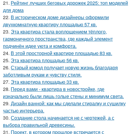
21.
Рейтинг лучших беговых дорожек 2025: топ моделей
для дома
22.
В историческом доме дизайнеры оформили
двухкомнатную квартиру площадью 57 кв.
23.
Эта квартира стала воплощением тёплого,
гармоничного пространства, где каждый элемент
подчинён идее уюта и комфорта.
24.
В этой просторной квартире площадью 83 кв.
25.
Эта квартира площадью 56 кв.
26.
Старый комод получает новую жизнь благодаря
заботливым рукам и чувству стиля.
27.
Эта квартира площадью 33 кв.
28.
Перед вами - квартира в новостройке, где
изначально были лишь голые стены и минимум света.
29.
Дизайн ванной: как мы сделали стиралку и сушилку
частью интерьера.
30.
Создание стола начинается не с чертежей, а с
выбора правильной древесины.
31.
Проект, в котором прошлое встречается с