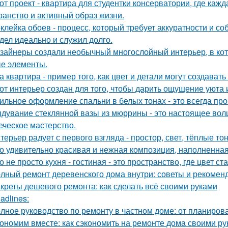
от проект - квартира для студентки консерватории, где каж
ранство и активный образ жизни.
клейка обоев - процесс, который требует аккуратности и со
дел идеально и служил долго.
зайнеры создали необычный многослойный интерьер, в кот
е элементы.
а квартира - пример того, как цвет и детали могут создав
от интерьер создан для того, чтобы дарить ощущение уюта 
ильное оформление спальни в белых тонах - это всегда про 
дувание стеклянной вазы из мюррины - это настоящее волше
еческое мастерство.
терьер радует с первого взгляда - простор, свет, тёплые т
о удивительно красивая и нежная композиция, наполненная
о не просто кухня - гостиная - это пространство, где цвет с
лный ремонт деревенского дома внутри: советы и рекомен
креты дешевого ремонта: как сделать всё своими руками
adlines:
лное руководство по ремонту в частном доме: от планиро
ономим вместе: как сэкономить на ремонте дома своими р