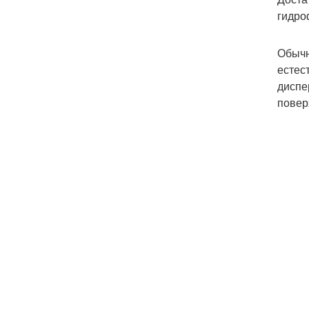
гидро
Обычн
естес
диспе
повер