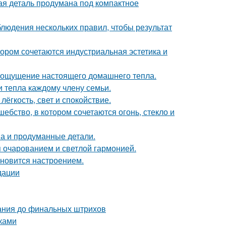
дая деталь продумана под компактное
блюдения нескольких правил, чтобы результат
ором сочетаются индустриальная эстетика и
ать ощущение настоящего домашнего тепла.
и тепла каждому члену семьи.
лёгкость, свет и спокойствие.
бство, в котором сочетаются огонь, стекло и
она и продуманные детали.
 очарованием и светлой гармонией.
тановится настроением.
дации
вания до финальных штрихов
уками