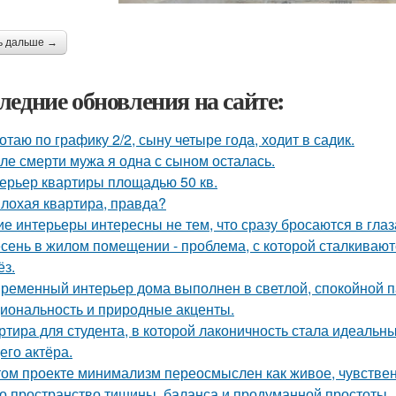
ь дальше →
ледние обновления на сайте:
отаю по графику 2/2, сыну четыре года, ходит в садик.
ле смерти мужа я одна с сыном осталась.
ерьер квартиры площадью 50 кв.
лохая квартира, правда?
ие интерьеры интересны не тем, что сразу бросаются в глаза
сень в жилом помещении - проблема, с которой сталкивают
ёз.
ременный интерьер дома выполнен в светлой, спокойной па
иональность и природные акценты.
ртира для студента, в которой лаконичность стала идеальн
его актёра.
том проекте минимализм переосмыслен как живое, чувственн
о пространство тишины, баланса и продуманной простоты.