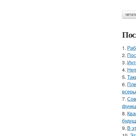
читат
Пос
1.
Раб
2.
Пос
3.
Инт
4.
Неп
5.
Так
6.
Пле
всерь
7.
Сов
функц
8.
Ква
будущ
9.
В э
10.
Эт