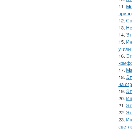
11.
Мы
припо
12.
Со
13.
Не
14.
Эт
15.
Ин
утили
16.
Эт
комфо
17.
Ма
18.
Эт
на ог
19.
Эт
20.
Ин
21.
Эт
22.
Эт
23.
Ин
светл