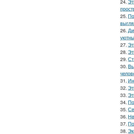
24.
Эт
прост
25.
По
выгля
26.
Ди
уютны
27.
Эт
28.
Эт
29.
Ст
30.
Вы
челов
31.
Ин
32.
Эт
33.
Эт
34.
По
35.
Се
36.
He
37.
По
38.
Эк