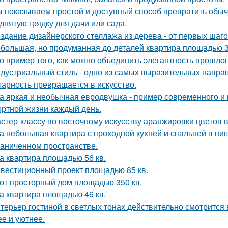
 показываем простой и доступный способ превратить обы
днятую грядку для дачи или сада.
здание дизайнерского стеллажа из дерева - от первых шагов
большая, но продуманная до деталей квартира площадью 3
о пример того, как можно объединить элегантность прошло
дустриальный стиль - одно из самых выразительных напра
тарность превращается в искусство.
а яркая и необычная евродвушка - пример современного и 
ртной жизни каждый день.
стер-классу по восточному искусству аранжировки цветов в
а небольшая квартира с проходной кухней и спальней в н
раниченном пространстве.
а квартира площадью 56 кв.
вестиционный проект площадью 85 кв.
от просторный дом площадью 350 кв.
а квартира площадью 46 кв.
терьер гостиной в светлых тонах действительно смотрится
ее и уютнее.