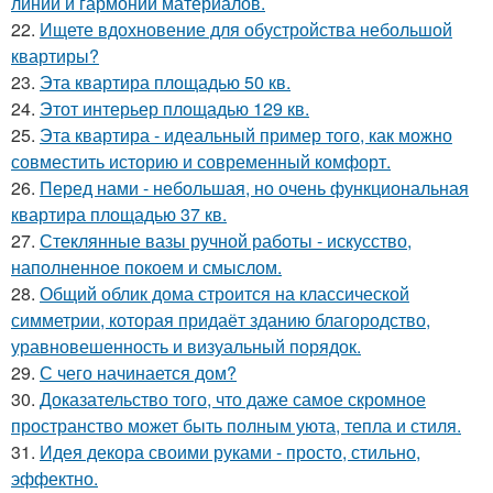
линий и гармонии материалов.
22.
Ищете вдохновение для обустройства небольшой
квартиры?
23.
Эта квартира площадью 50 кв.
24.
Этот интерьер площадью 129 кв.
25.
Эта квартира - идеальный пример того, как можно
совместить историю и современный комфорт.
26.
Перед нами - небольшая, но очень функциональная
квартира площадью 37 кв.
27.
Стеклянные вазы ручной работы - искусство,
наполненное покоем и смыслом.
28.
Общий облик дома строится на классической
симметрии, которая придаёт зданию благородство,
уравновешенность и визуальный порядок.
29.
С чего начинается дом?
30.
Доказательство того, что даже самое скромное
пространство может быть полным уюта, тепла и стиля.
31.
Идея декора своими руками - просто, стильно,
эффектно.