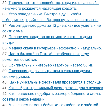
32.
Творчество - это волшебство, когда из, казалось бы,
ненужного рождается настоящая красота.
33.
Утро понедельника. Быстро в душ, чтобы
взбодриться, прийти в себя, проснуться окончательно.
34.
Ремонт дачного дома за 12 дней: как всё успеть и не
сойти с ума
35.
Полное руководство по ремонту частного дома
внутри
36.
Медная скала в интерьере - эффектно и натурально.
37.
Часто балкон "на Потом" - особенно в череде
ремонтов остаётся.
38.
Оригинальный интерьер квартиры - всего 30 кв.
39.
Сказочная дверь с витражом в спальню дочки -
своими руками.
40.
Какие уникальные фестивали проводятся в столице
41.
Как выбрать правильный размер стола для 8 человек
42.
Как правильно подобрать размер обеденного стола:
советы и рекомендации
43.
Мы делаем ремонт бабушке - с любовью и заботой.