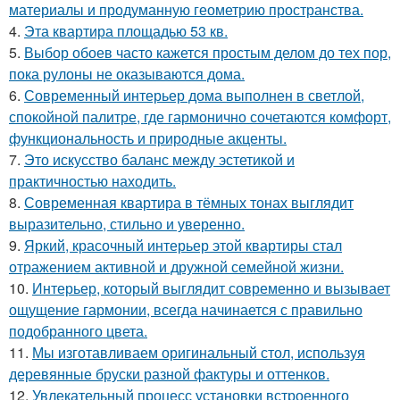
материалы и продуманную геометрию пространства.
4.
Эта квартира площадью 53 кв.
5.
Выбор обоев часто кажется простым делом до тех пор,
пока рулоны не оказываются дома.
6.
Современный интерьер дома выполнен в светлой,
спокойной палитре, где гармонично сочетаются комфорт,
функциональность и природные акценты.
7.
Это искусство баланс между эстетикой и
практичностью находить.
8.
Современная квартира в тёмных тонах выглядит
выразительно, стильно и уверенно.
9.
Яркий, красочный интерьер этой квартиры стал
отражением активной и дружной семейной жизни.
10.
Интерьер, который выглядит современно и вызывает
ощущение гармонии, всегда начинается с правильно
подобранного цвета.
11.
Мы изготавливаем оригинальный стол, используя
деревянные бруски разной фактуры и оттенков.
12.
Увлекательный процесс установки встроенного