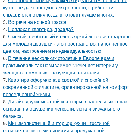
2.
Со стороны мой муж кажется идеальным: не пьёт, не
курит, не даёт поводов для ревности, с ребёнком
справляется отлично, да и готовит лучше многих.
3.
Встреча на ночной трассе.
4.
Неплохая квартира, правда?
5.
Смелый, необычный и очень яркий интерьер квартиры
для молодой девушки - это пространство, наполненное
цветом, настроением и индивидуальностью.
6.
В течение нескольких столетий в Европе врачи
практиковали так называемое "Лечение" истерии у
женщин с помощью стимуляции гениталий.
7.
Квартира оформлена в светлой и спокойной
современной стилистике, ориентированной на комфорт
повседневной жизни.
8.
Дизайн двухкомнатной квартиры в пастельных тонах
основан на ощущении лёгкости, уюта и визуального
баланса.
9.
Минималистичный интерьер кухни - гостиной
отличается чистыми линиями и продуманной