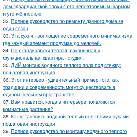
дом эдвардианской эпохи с его неповторимым шармом
и утончённостью.
32.
Полное руководство по ремонту дачного дома за
один сезон
33.
Эта кухня - воплощение современного минимализма,
где каждый элемент продуман до мелочей.
34.
По-скандинавски тёплая, лаконичная и
функциональная квартира - студия.
35.
ДИЙ монтаж водяного теплого пола под стяжку:
пошаговая инструкция
36.
Этот интерьер - удивительный пример того, как
традиции и современность могут существовать в
едином, цельном пространстве.
37.
Вам нравится, когда в интерьере появляются
комнатные растения?
38.
Как установить водяной теплый пол своими руками:
пошаговая инструкция
39.
Полное руководство по монтажу водяного теплого