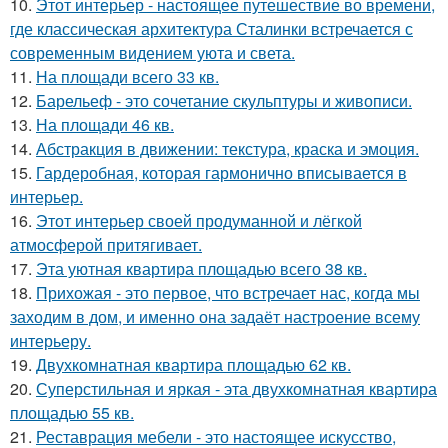
10.
Этот интерьер - настоящее путешествие во времени,
где классическая архитектура Сталинки встречается с
современным видением уюта и света.
11.
На площади всего 33 кв.
12.
Барельеф - это сочетание скульптуры и живописи.
13.
На площади 46 кв.
14.
Абстракция в движении: текстура, краска и эмоция.
15.
Гардеробная, которая гармонично вписывается в
интерьер.
16.
Этот интерьер своей продуманной и лёгкой
атмосферой притягивает.
17.
Эта уютная квартира площадью всего 38 кв.
18.
Прихожая - это первое, что встречает нас, когда мы
заходим в дом, и именно она задаёт настроение всему
интерьеру.
19.
Двухкомнатная квартира площадью 62 кв.
20.
Суперстильная и яркая - эта двухкомнатная квартира
площадью 55 кв.
21.
Реставрация мебели - это настоящее искусство,