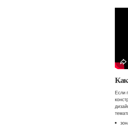
Как
Если 
конст
дизай
темат
зон