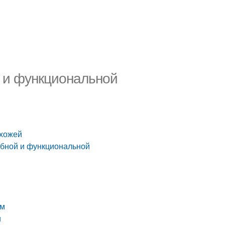
й и функциональной
ихожей
добной и функциональной
ом
и