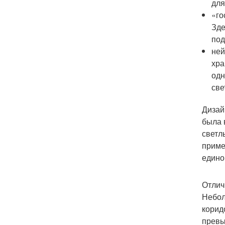
для
«го
Зде
под
ней
хра
одн
све
Дизай
была 
светл
приме
едино
Отлич
Небол
корид
превы