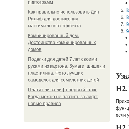
пиктограмм
К
Как правильно использовать Дип
К
Рилиф для достижения
К
максимального эффекта
К
Комбинированный дом.
Достоинства комбинированных
домов
Поделки для детей 7 лет своими
руками из картона, бумаги, шишек и
Узк
пластилина. Фото лучших
самоделок для семилетних детей
H2.
Платит ли за лифт первый этаж.
Когда можно не платить за лифт:
Прихо
новые правила
функц
если 
H2.