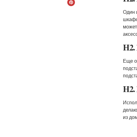
Один 
шкафо
может
аксес
H2.
Еще о
подст
подст
H2.
Испол
делаю
из до