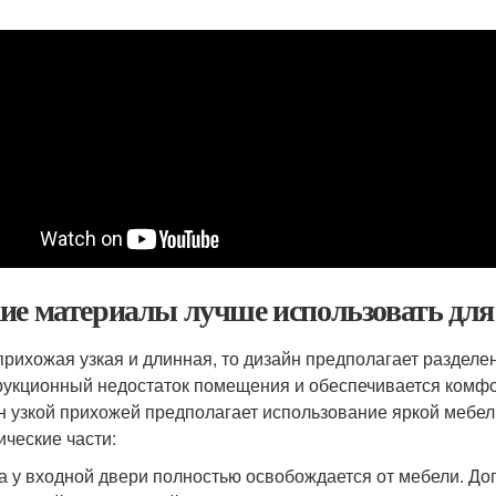
ие материалы лучше использовать для
прихожая узкая и длинная, то дизайн предполагает разделен
рукционный недостаток помещения и обеспечивается комф
н узкой прихожей предполагает использование яркой мебел
ические части:
а у входной двери полностью освобождается от мебели. Д