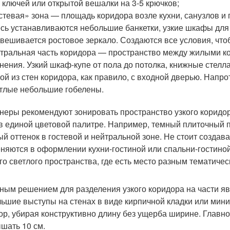
 ключей или открытой вешалки на 3-5 крючков;
стевая» зона — площадь коридора возле кухни, санузлов и
сь устанавливаются небольшие банкетки, узкие шкафы для 
вешивается ростовое зеркало. Создаются все условия, чтоб
тральная часть коридора — пространство между жилыми ко
нения. Узкий шкаф-купе от пола до потолка, книжные стел
ой из стен коридора, как правило, с входной дверью. Нап
тлые небольшие гобелены.
неры рекомендуют зонировать пространство узкого коридор
в единой цветовой палитре. Например, темный плиточный п
ый оттенок в гостевой и нейтральной зоне. Не стоит созда
няются в оформлении кухни-гостиной или спальни-гостино
го светлого пространства, где есть место разным тематичес
ным решением для разделения узкого коридора на части яв
ьшие выступы на стенах в виде кирпичной кладки или мин
ор, убирая конструктивно длину без ущерба ширине. Главн
шать 10 см.