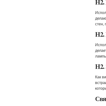
H2.
Испол
делаю
стен,
H2.
Испол
делае
лампы
H2.
Как в
встра
котор
Свя