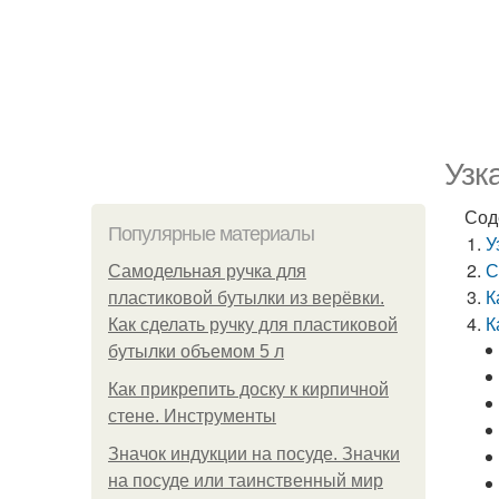
Узк
Сод
Популярные материалы
У
С
Самодельная ручка для
К
пластиковой бутылки из верёвки.
К
Как сделать ручку для пластиковой
бутылки объемом 5 л
Как прикрепить доску к кирпичной
стене. Инструменты
Значок индукции на посуде. Значки
на посуде или таинственный мир