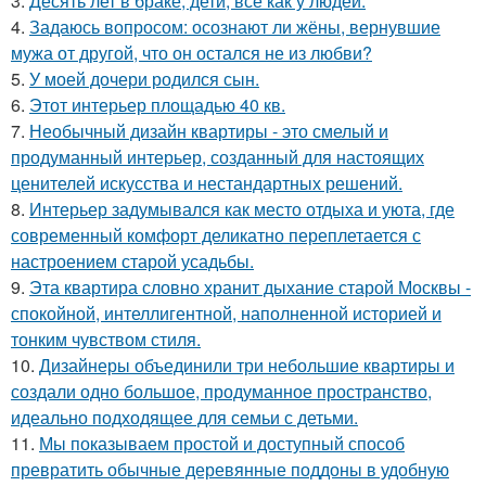
3.
Десять лет в браке, дети, всё как у людей.
4.
Задаюсь вопросом: осознают ли жёны, вернувшие
мужа от другой, что он остался не из любви?
5.
У моей дочери родился сын.
6.
Этот интерьер площадью 40 кв.
7.
Необычный дизайн квартиры - это смелый и
продуманный интерьер, созданный для настоящих
ценителей искусства и нестандартных решений.
8.
Интерьер задумывался как место отдыха и уюта, где
современный комфорт деликатно переплетается с
настроением старой усадьбы.
9.
Эта квартира словно хранит дыхание старой Москвы -
спокойной, интеллигентной, наполненной историей и
тонким чувством стиля.
10.
Дизайнеры объединили три небольшие квартиры и
создали одно большое, продуманное пространство,
идеально подходящее для семьи с детьми.
11.
Мы показываем простой и доступный способ
превратить обычные деревянные поддоны в удобную