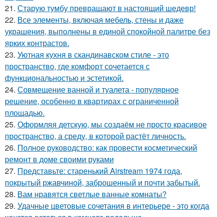
21.
Старую тумбу превращают в настоящий шедевр!
22.
Все элементы, включая мебель, стены и даже
украшения, выполнены в единой спокойной палитре без
ярких контрастов.
23.
Уютная кухня в скандинавском стиле - это
пространство, где комфорт сочетается с
функциональностью и эстетикой.
24.
Совмещение ванной и туалета - популярное
решение, особенно в квартирах с ограниченной
площадью.
25.
Оформляя детскую, мы создаём не просто красивое
пространство, а среду, в которой растёт личность.
26.
Полное руководство: как провести косметический
ремонт в доме своими руками
27.
Представьте: старенький Airstream 1974 года,
покрытый ржавчиной, заброшенный и почти забытый.
28.
Вам нравятся светлые ванные комнаты?
29.
Удачные цветовые сочетания в интерьере - это когда