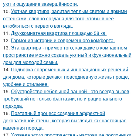
уют и ощущение завершённости.
10.
Уютная квартира, залитая тёплым светом и яркими
оттенками, словно создана для того, чтобы в неё
влюбляться с первого взгляда.
11.
Двухкомнатная квартира площадью 58 кв.
12.
Гармония истории и современного комфорта.
13.
Эта квартира - пример того, как даже в компактном
пространстве можно создать уютный и функциональный
дом для молодой семьи.
14.
Подборка современных и инновационных решений
для дома, которые делают повседневную жизнь проще,
удобнее и стильнее.
15.
Обустройство небольшой ванной - это всегда вызов,
требующий не только фантазии, но и рационального
подхода.
16.
Поэтапный процесс создания эффектной
декоративной стены, которая выглядит как настоящая
каменная порода.
17.
Хозяева этого пространства - настоящие поклонники