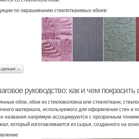
укции по окрашиванию стеклотканевых обоев:
ь дальше →
аговое руководство: как и чем покрасить
янные обои, обои из стекловолокна или стеклоткани, стекло
очного материала, используемого для оформления стен и по
е названия напрямую ассоциируются с прозрачным тонким с
иал, который изготавливается из сырья, созданного на основ
овление