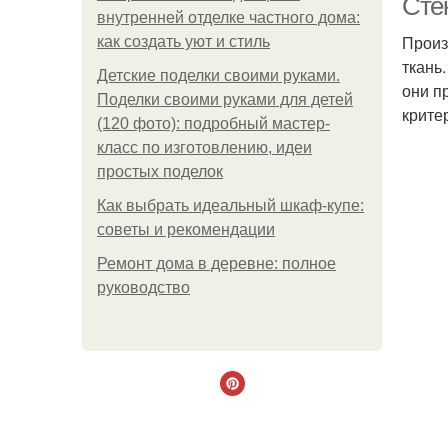
Сте
внутренней отделке частного дома:
Произ
как создать уют и стиль
ткань
Детские поделки своими руками.
они п
Поделки своими руками для детей
крите
(120 фото): подробный мастер-
класс по изготовлению, идеи
простых поделок
Как выбрать идеальный шкаф-купе:
советы и рекомендации
Ремонт дома в деревне: полное
руководство