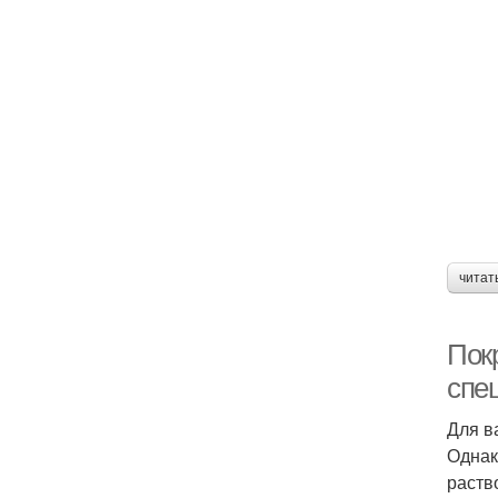
читат
Покр
спе
Для в
Однак
раств