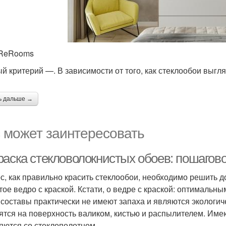
 ReRooms
й критерий —. В зависимости от того, как стеклообои выгля
ь дальше →
 может заинтересовать
раска стекловолокнистых обоев: пошагов
с, как правильно красить стеклообои, необходимо решить до 
тое ведро с краской. Кстати, о ведре с краской: оптимальн
 составы практически не имеют запаха и являются экологи
ятся на поверхность валиком, кистью и распылителем. Имею
яются со стеклополотном.