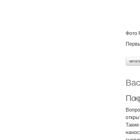
Фото
Первы
читат
Вас
Пок
Вопро
откры
Такие
нанос
сцепл