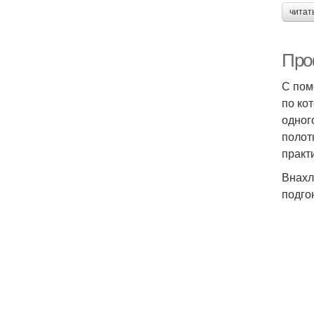
читат
Про
С пом
по ко
одног
полот
практ
Внахл
подго