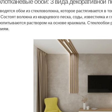
клотканевые обои: 3 вида декоративной п
водятся обои из стекловолокна, которое растягивается в то
. Состоят волокна из кварцевого песка, соды, известняка и
ропитываются раствором на основе крахмала. Стеклообои р
риям.