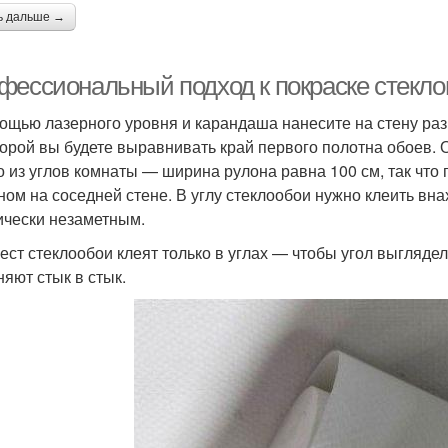
ь дальше →
фессиональный подход к покраске стекл
ощью лазерного уровня и карандаша нанесите на стену разм
торой вы будете выравнивать край первого полотна обоев. 
о из углов комнаты — ширина рулона равна 100 см, так что 
ном на соседней стене. В углу стеклообои нужно клеить вна
ически незаметным.
ест стеклообои клеят только в углах — чтобы угол выглядел
няют стык в стык.