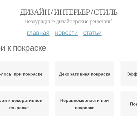
ДИЗАЙН / ИНТЕРЬЕР / СТИЛЬ
незаурядные дизайнерские решения!
главная
новости
статьи
и к покраске
олосы при покраске
Декоративная покраска
Эффе
бои к декоративной
Неравномерности при
По
покраске
покраске
Неровности при