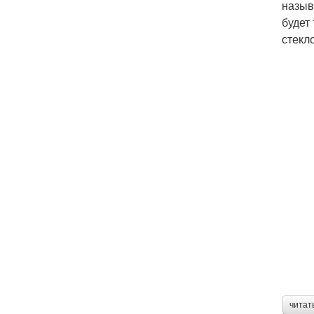
назыв
будет
стекл
читат