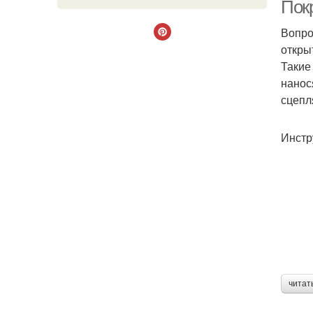
Пок
Вопро
откры
Такие
нанос
сцепл
Инстр
читат