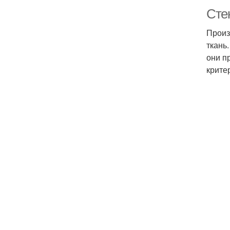
Сте
Произ
ткань
они п
крите