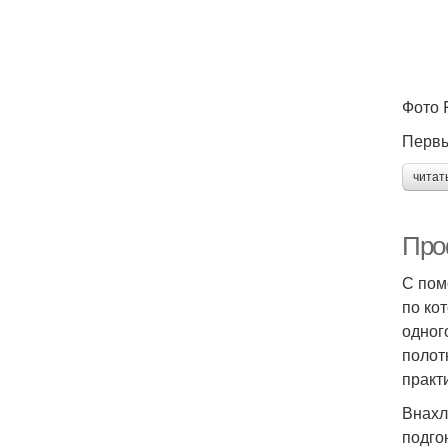
Фото
Первы
читат
Про
С пом
по ко
одног
полот
практ
Внахл
подго