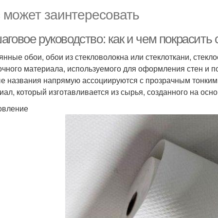
 может заинтересовать
аговое руководство: как и чем покрасить
янные обои, обои из стекловолокна или стеклоткани, стекло
очного материала, используемого для оформления стен и по
е названия напрямую ассоциируются с прозрачным тонким с
иал, который изготавливается из сырья, созданного на основ
овление