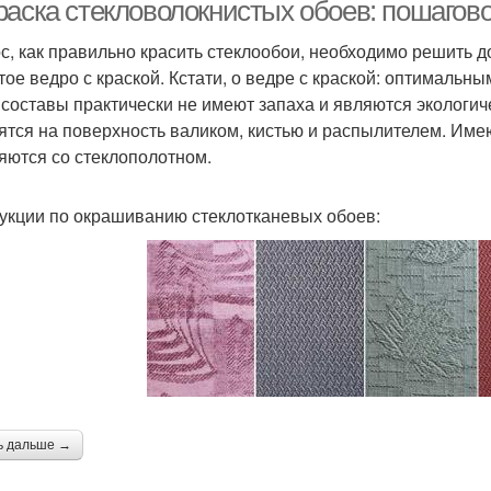
покраске
раска стекловолокнистых обоев: пошагов
с, как правильно красить стеклообои, необходимо решить до 
тое ведро с краской. Кстати, о ведре с краской: оптимальн
 составы практически не имеют запаха и являются экологи
ятся на поверхность валиком, кистью и распылителем. Имею
яются со стеклополотном.
укции по окрашиванию стеклотканевых обоев:
ь дальше →