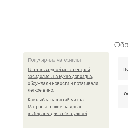
Обо
Популярные материалы
П
В тот выходной мы с сестрой
засиделись на кухне допоздна,
обсуждали новости и потягивали
лёгкое вино.
О
Как выбрать тонкий матрас.
Матрасы тонкие на диван:
выбираем для себя лучший