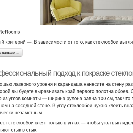
 ReRooms
й критерий —. В зависимости от того, как стеклообои выгля
ь дальше →
фессиональный подход к покраске стекл
ощью лазерного уровня и карандаша нанесите на стену разм
торой вы будете выравнивать край первого полотна обоев. 
о из углов комнаты — ширина рулона равна 100 см, так что 
ном на соседней стене. В углу стеклообои нужно клеить вна
ически незаметным.
ест стеклообои клеят только в углах — чтобы угол выглядел
няют стык в стык.