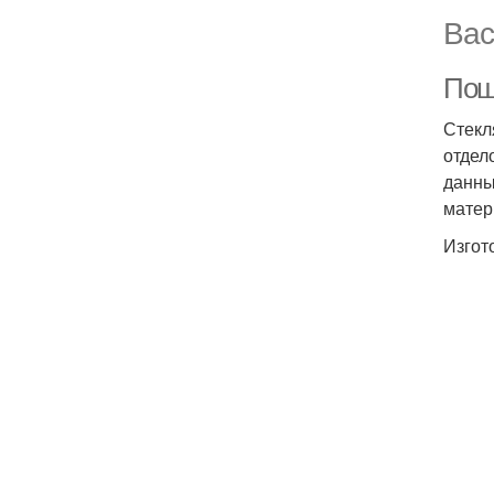
Вас
Пош
Стекл
отдел
данны
матер
Изгот