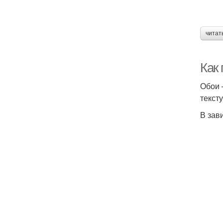
читат
Как
Обои 
текст
В зав