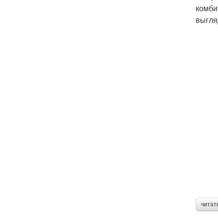
комби
выгля
читат