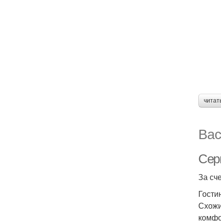
читат
Вас
Сер
За сч
Гости
Схожи
комфо