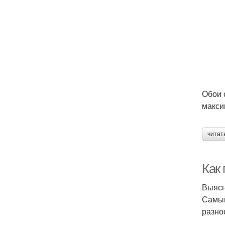
Обои 
макси
читат
Как
Выясн
Самый
разно