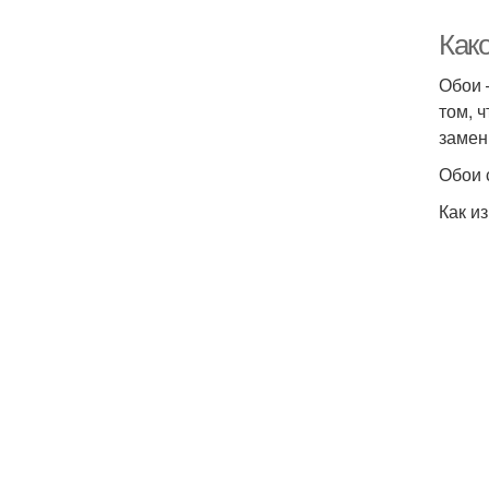
Как
Обои 
том, 
замен
Обои 
Как и