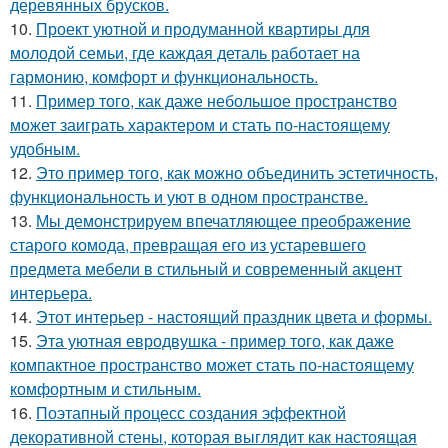
деревянных брусков.
10.
Проект уютной и продуманной квартиры для
молодой семьи, где каждая деталь работает на
гармонию, комфорт и функциональность.
11.
Пример того, как даже небольшое пространство
может заиграть характером и стать по-настоящему
удобным.
12.
Это пример того, как можно объединить эстетичность,
функциональность и уют в одном пространстве.
13.
Мы демонстрируем впечатляющее преображение
старого комода, превращая его из устаревшего
предмета мебели в стильный и современный акцент
интерьера.
14.
Этот интерьер - настоящий праздник цвета и формы.
15.
Эта уютная евродвушка - пример того, как даже
компактное пространство может стать по-настоящему
комфортным и стильным.
16.
Поэтапный процесс создания эффектной
декоративной стены, которая выглядит как настоящая