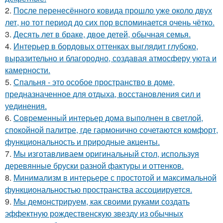
2.
После перенесённого ковида прошло уже около двух
лет, но тот период до сих пор вспоминается очень чётко.
3.
Десять лет в браке, двое детей, обычная семья.
4.
Интерьер в бордовых оттенках выглядит глубоко,
выразительно и благородно, создавая атмосферу уюта и
камерности.
5.
Спальня - это особое пространство в доме,
предназначенное для отдыха, восстановления сил и
уединения.
6.
Современный интерьер дома выполнен в светлой,
спокойной палитре, где гармонично сочетаются комфорт,
функциональность и природные акценты.
7.
Мы изготавливаем оригинальный стол, используя
деревянные бруски разной фактуры и оттенков.
8.
Минимализм в интерьере с простотой и максимальной
функциональностью пространства ассоциируется.
9.
Мы демонстрируем, как своими руками создать
эффектную рождественскую звезду из обычных