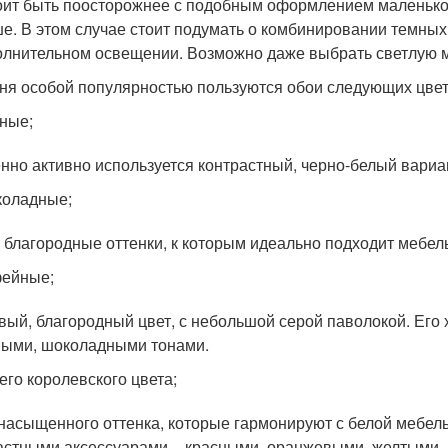
оит быть поосторожнее с подобным оформлением маленькой
е. В этом случае стоит подумать о комбинировании темных
олнительном освещении. Возможно даже выбрать светлую м
ня особой популярностью пользуются обои следующих цвет
ные;
нно активно используется контрастный, черно-белый вари
коладные;
 благородные оттенки, к которым идеально подходит мебель
фейные;
вый, благородный цвет, с небольшой серой паволокой. Его
ыми, шоколадными тонами.
его королевского цвета;
насыщенного оттенка, которые гармонируют с белой мебел
астными аксессуарами – красными, оранжевыми, желтыми.