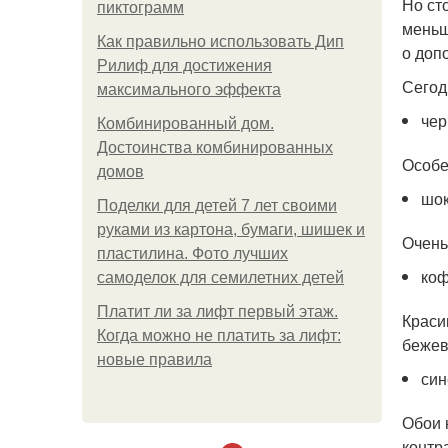
Но ст
пиктограмм
меньш
Как правильно использовать Дип
о доп
Рилиф для достижения
Сегод
максимального эффекта
чер
Комбинированный дом.
Достоинства комбинированных
Особе
домов
шо
Поделки для детей 7 лет своими
руками из картона, бумаги, шишек и
Очень
пластилина. Фото лучших
ко
самоделок для семилетних детей
Платит ли за лифт первый этаж.
Краси
Когда можно не платить за лифт:
бежев
новые правила
син
Обои 
контр