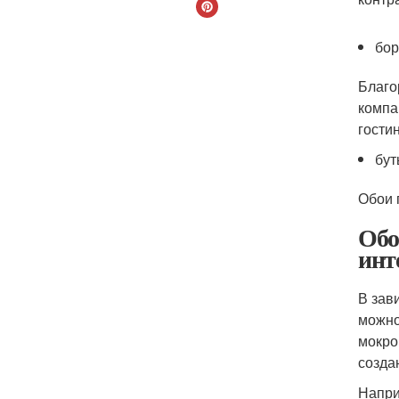
бор
Благо
компа
гости
бут
Обои 
Обо
инт
В зав
можно
мокро
созда
Напри