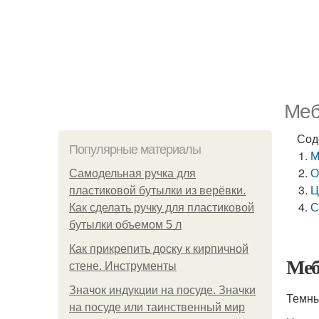
Меб
Сод
Популярные материалы
М
О
Самодельная ручка для
Ц
пластиковой бутылки из верёвки.
С
Как сделать ручку для пластиковой
бутылки объемом 5 л
Как прикрепить доску к кирпичной
Меб
стене. Инструменты
Значок индукции на посуде. Значки
Темны
на посуде или таинственный мир