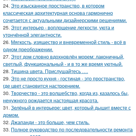
24.
Это изысканное пространство, в котором
классическая архитектурная основа гармонично
сочетается с актуальными дизайнерскими решениями.
25.
Этот интерьер - воплощение легкости, уюта и
утончённой элегантности.
26.
Мягкость, изящество и вневременной стиль - всё в
одном преображении.
27.
Этот дом словно вдохновлён морем: лаконичный,
светлый, функциональный - и в то же время уютный.
28.
Тишина цвета. Прислушайтесь ….
29.
Это не просто кухня - гостиная - это пространство,
где цвет становится настроением.
30.
Творчество - это волшебство, когда из, казалось бы,
ненужного рождается настоящая красота.
31.
Зелёный в интерьере: цвет, который дышит вместе с
домом.
32.
Джапанди - это больше, чем стиль.
33.
Полное руководство по последовательности ремонта