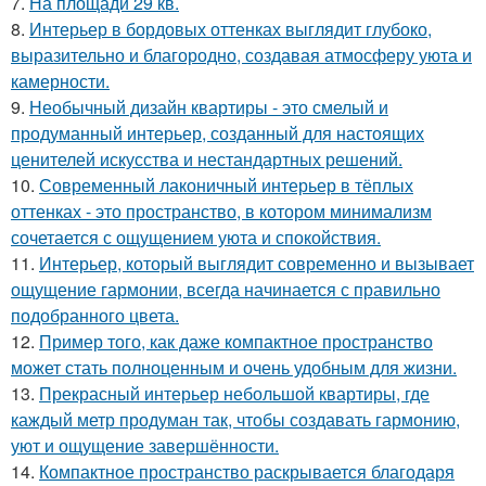
7.
На площади 29 кв.
8.
Интерьер в бордовых оттенках выглядит глубоко,
выразительно и благородно, создавая атмосферу уюта и
камерности.
9.
Необычный дизайн квартиры - это смелый и
продуманный интерьер, созданный для настоящих
ценителей искусства и нестандартных решений.
10.
Современный лаконичный интерьер в тёплых
оттенках - это пространство, в котором минимализм
сочетается с ощущением уюта и спокойствия.
11.
Интерьер, который выглядит современно и вызывает
ощущение гармонии, всегда начинается с правильно
подобранного цвета.
12.
Пример того, как даже компактное пространство
может стать полноценным и очень удобным для жизни.
13.
Прекрасный интерьер небольшой квартиры, где
каждый метр продуман так, чтобы создавать гармонию,
уют и ощущение завершённости.
14.
Компактное пространство раскрывается благодаря