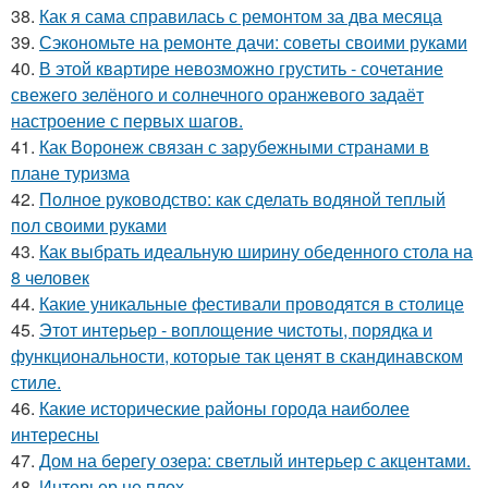
38.
Как я сама справилась с ремонтом за два месяца
39.
Сэкономьте на ремонте дачи: советы своими руками
40.
В этой квартире невозможно грустить - сочетание
свежего зелёного и солнечного оранжевого задаёт
настроение с первых шагов.
41.
Как Воронеж связан с зарубежными странами в
плане туризма
42.
Полное руководство: как сделать водяной теплый
пол своими руками
43.
Как выбрать идеальную ширину обеденного стола на
8 человек
44.
Какие уникальные фестивали проводятся в столице
45.
Этот интерьер - воплощение чистоты, порядка и
функциональности, которые так ценят в скандинавском
стиле.
46.
Какие исторические районы города наиболее
интересны
47.
Дом на берегу озера: светлый интерьер с акцентами.
48.
Интерьер не плох.