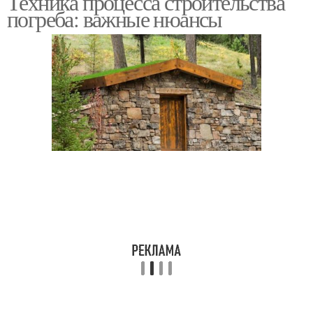
Техника процесса строительства
погреба: важные нюансы
Дешевый погреб
Погреб из пенопласта
Погреба в условиях
Погреб для хранения
Картофель в погребе
Погреба из красного
Наземный лабаз
Уличный погреб