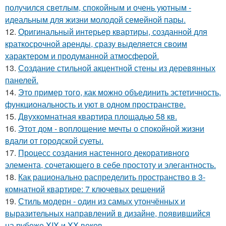
получился светлым, спокойным и очень уютным -
идеальным для жизни молодой семейной пары.
12.
Оригинальный интерьер квартиры, созданной для
краткосрочной аренды, сразу выделяется своим
характером и продуманной атмосферой.
13.
Создание стильной акцентной стены из деревянных
панелей.
14.
Это пример того, как можно объединить эстетичность,
функциональность и уют в одном пространстве.
15.
Двухкомнатная квартира площадью 58 кв.
16.
Этот дом - воплощение мечты о спокойной жизни
вдали от городской суеты.
17.
Процесс создания настенного декоративного
элемента, сочетающего в себе простоту и элегантность.
18.
Как рационально распределить пространство в 3-
комнатной квартире: 7 ключевых решений
19.
Стиль модерн - один из самых утончённых и
выразительных направлений в дизайне, появившийся
на рубеже XIX и XX веков.