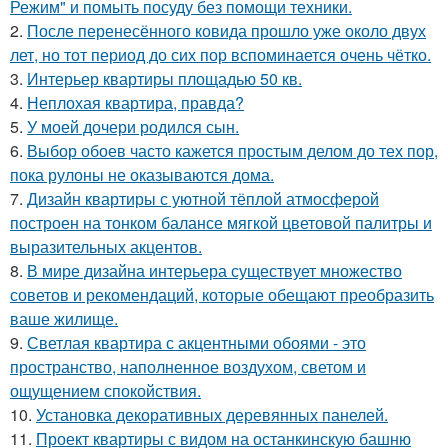
Режим" и помыть посуду без помощи техники.
2.
После перенесённого ковида прошло уже около двух
лет, но тот период до сих пор вспоминается очень чётко.
3.
Интерьер квартиры площадью 50 кв.
4.
Неплохая квартира, правда?
5.
У моей дочери родился сын.
6.
Выбор обоев часто кажется простым делом до тех пор,
пока рулоны не оказываются дома.
7.
Дизайн квартиры с уютной тёплой атмосферой
построен на тонком балансе мягкой цветовой палитры и
выразительных акцентов.
8.
В мире дизайна интерьера существует множество
советов и рекомендаций, которые обещают преобразить
ваше жилище.
9.
Светлая квартира с акцентными обоями - это
пространство, наполненное воздухом, светом и
ощущением спокойствия.
10.
Установка декоративных деревянных панелей.
11.
Проект квартиры с видом на останкинскую башню