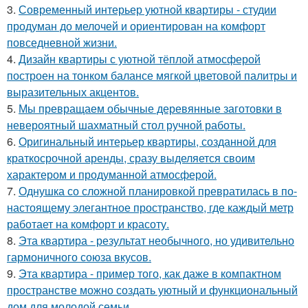
3.
Современный интерьер уютной квартиры - студии
продуман до мелочей и ориентирован на комфорт
повседневной жизни.
4.
Дизайн квартиры с уютной тёплой атмосферой
построен на тонком балансе мягкой цветовой палитры и
выразительных акцентов.
5.
Мы превращаем обычные деревянные заготовки в
невероятный шахматный стол ручной работы.
6.
Оригинальный интерьер квартиры, созданной для
краткосрочной аренды, сразу выделяется своим
характером и продуманной атмосферой.
7.
Однушка со сложной планировкой превратилась в по-
настоящему элегантное пространство, где каждый метр
работает на комфорт и красоту.
8.
Эта квартира - результат необычного, но удивительно
гармоничного союза вкусов.
9.
Эта квартира - пример того, как даже в компактном
пространстве можно создать уютный и функциональный
дом для молодой семьи.