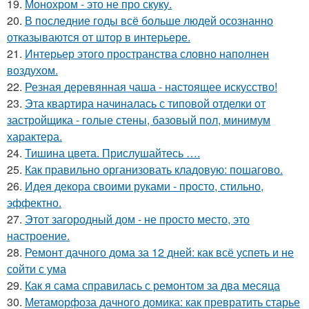
19.
Монохром - это не про скуку.
20.
В последние годы всё больше людей осознанно
отказываются от штор в интерьере.
21.
Интерьер этого пространства словно наполнен
воздухом.
22.
Резная деревянная чаша - настоящее искусство!
23.
Эта квартира начиналась с типовой отделки от
застройщика - голые стены, базовый пол, минимум
характера.
24.
Тишина цвета. Прислушайтесь ….
25.
Как правильно организовать кладовую: пошагово.
26.
Идея декора своими руками - просто, стильно,
эффектно.
27.
Этот загородный дом - не просто место, это
настроение.
28.
Ремонт дачного дома за 12 дней: как всё успеть и не
сойти с ума
29.
Как я сама справилась с ремонтом за два месяца
30.
Метаморфоза дачного домика: как превратить старье