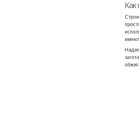
Как
Строи
прост
испол
имеют
Надзе
загот
обжиг