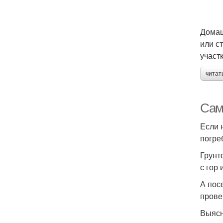
Домаш
или с
участк
читат
Сам
Если 
погре
Грунт
с гор
А пос
прове
Выясн