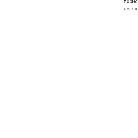
перио
весен