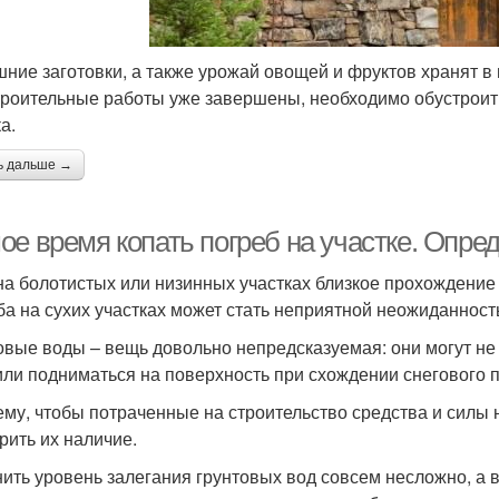
ние заготовки, а также урожай овощей и фруктов хранят в 
троительные работы уже завершены, необходимо обустроит
а.
ь дальше →
ое время копать погреб на участке. Опре
на болотистых или низинных участках близкое прохождение 
ба на сухих участках может стать неприятной неожиданност
овые воды – вещь довольно непредсказуемая: они могут не т
 или подниматься на поверхность при схождении снегового 
ему, чтобы потраченные на строительство средства и силы
рить их наличие.
ить уровень залегания грунтовых вод совсем несложно, а