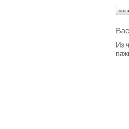
читат
Вас
Из ч
важ