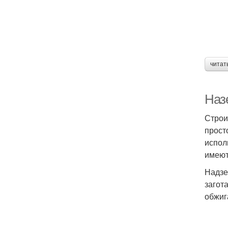
читат
Наз
Строи
прост
испол
имеют
Надзе
загот
обжиг