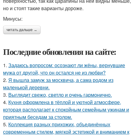
поверхностью, так как царапины на ней видны меньше,
но и стоят такие варианты дороже.
Минусы:
читать дальше →
Последние обновления на сайте:
1.
Задаюсь вопросом: осознают ли жёны, вернувшие
мужа от другой, что он остался не из любви?
2.
Я вышла замуж за москвича, а сама родом из
маленькой деревни.
3.
Выглядит свежо, светло и очень гармонично.
4.
Кухня оформлена в тёплой и уютной атмосфере,
которая располагает к спокойным семейным ужинам и
приятным беседам за столом.
5.
Коллекция разных прихожих, объединённых
современным стилем, мягкой эстетикой и вниманием к