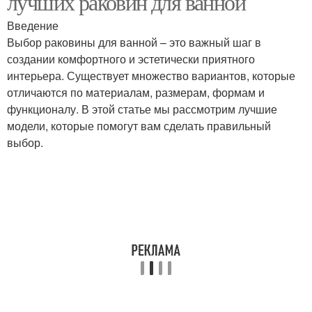
лучших раковин для ванной
Введение
Выбор раковины для ванной – это важный шаг в
создании комфортного и эстетически приятного
Настенная раковина
Напольная раковина
интерьера. Существует множество вариантов, которые
отличаются по материалам, размерам, формам и
функционалу. В этой статье мы рассмотрим лучшие
Раковина с
модели, которые помогут вам сделать правильный
антибактериальным
Раковина с системой
выбор.
покрытием
Раковина с
Раковины по способу
перегородкой
Модные раковины
Угловая раковина