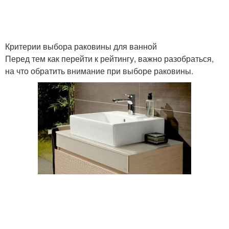
Прямоугольная
Раковина с подогревом
раковина
Критерии выбора раковины для ванной
Перед тем как перейти к рейтингу, важно разобраться,
на что обратить внимание при выборе раковины.
Раковина из
Круглая раковина
натурального камня
Раковина с сенсорным
Раковина из стекла
краном
Раковина из керамики
Раковина из металла