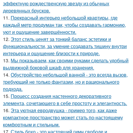
эффектную рождественскую звезду из обычных
деревянных брусков.
11.
Прекрасный интерьер небольшой квартиры, где
каждый метр продуман так, чтобы создавать гармонию,
уют и ощущение завершённости.
12.
Этот стиль ценят за тонкий баланс эстетики и
функциональности, за умение создавать тишину внутри
интерьера и ощущение близости к природе.
13.
Мы показываем, как своими руками сделать удобный
выдвижной боковой шкаф для хранения.
14.
Обустройство небольшой ванной - это всегда вызов,
требующий не только фантазии, но и рационального
подхода.
15.
Процесс создания настенного декоративного
элемента, сочетающего в себе простоту и элегантность.
16.
Эта уютная евродвушка - пример того, как даже
компактное пространство может стать по-настоящему
комфортным и стильным.
17.
Стиль бохо - это настоящий гимн свободе и