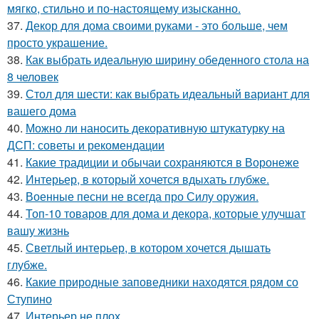
мягко, стильно и по-настоящему изысканно.
37.
Декор для дома своими руками - это больше, чем
просто украшение.
38.
Как выбрать идеальную ширину обеденного стола на
8 человек
39.
Стол для шести: как выбрать идеальный вариант для
вашего дома
40.
Можно ли наносить декоративную штукатурку на
ДСП: советы и рекомендации
41.
Какие традиции и обычаи сохраняются в Воронеже
42.
Интерьер, в который хочется вдыхать глубже.
43.
Военные песни не всегда про Силу оружия.
44.
Топ-10 товаров для дома и декора, которые улучшат
вашу жизнь
45.
Светлый интерьер, в котором хочется дышать
глубже.
46.
Какие природные заповедники находятся рядом со
Ступино
47.
Интерьер не плох.