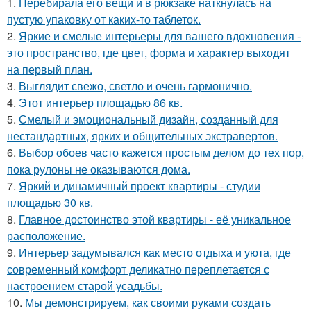
1.
Перебирала его вещи и в рюкзаке наткнулась на
пустую упаковку от каких-то таблеток.
2.
Яркие и смелые интерьеры для вашего вдохновения -
это пространство, где цвет, форма и характер выходят
на первый план.
3.
Выглядит свежо, светло и очень гармонично.
4.
Этот интерьер площадью 86 кв.
5.
Смелый и эмоциональный дизайн, созданный для
нестандартных, ярких и общительных экстравертов.
6.
Выбор обоев часто кажется простым делом до тех пор,
пока рулоны не оказываются дома.
7.
Яркий и динамичный проект квартиры - студии
площадью 30 кв.
8.
Главное достоинство этой квартиры - её уникальное
расположение.
9.
Интерьер задумывался как место отдыха и уюта, где
современный комфорт деликатно переплетается с
настроением старой усадьбы.
10.
Мы демонстрируем, как своими руками создать